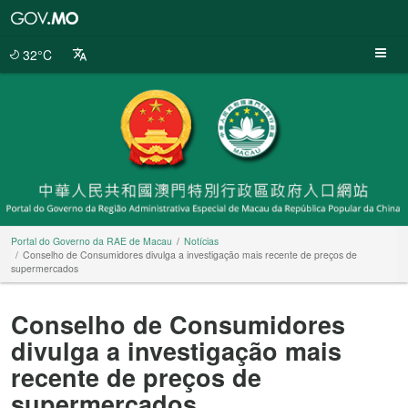
Portal
do
Governo
32°C
da
RAE
de
Macau
Portal do Governo da RAE de Macau
Notícias
Conselho de Consumidores divulga a investigação mais recente de preços de
supermercados
Conselho de Consumidores
divulga a investigação mais
recente de preços de
supermercados