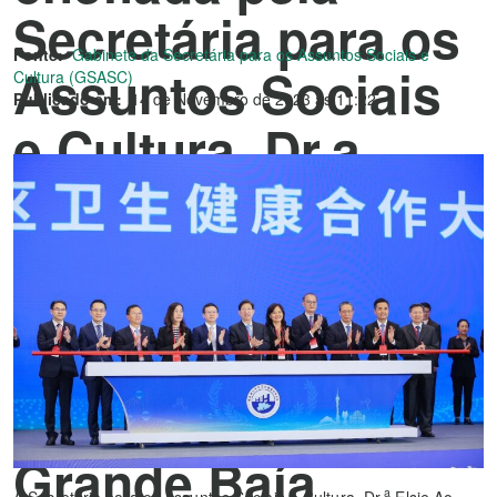
Secretária para os
Fonte:
Gabinete da Secretária para os Assuntos Sociais e
Assuntos Sociais
Cultura (GSASC)
Publicado em:
14 de Novembro de 2023 às 11:22
e Cultura, Dr.a
Elsie Ao Ieong U,
para participar na
3.ª Conferência de
Cooperação na
área de Saúde da
Grande Baía
a
A Secretária para os Assuntos Sociais e Cultura, Dr.
Elsie Ao