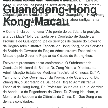
Guangdong-Hong
Ieong U, chefiou, na passada sexta-feira (dia 10 de Novembro)
uma delegação para participar na 3.ª Conferência de
Cooperação em Saúde da Grande Baía Guangdong - Hong Kong
Kong-Macau
- Macau, que teve lugar na cidade de Guanzhou (antigamente
também designada por Cidade de Cantão).
A Conferência com o tema “Alto ponto de partida, alta posição,
alta qualidade” foi organizada pela Comissão de Saúde da
Província de Guangdong, pelos Serviços de Saúde do Governo
da Região Administrativa Especial de Hong Kong, pelos Serviços
de Saúde do Governo da Região Administrativa Especial de
Macau e pelo Governo Popular da Cidade de Guangzhou.
Estiveram presentes nesta conferência: O Subdirector da
Comissão Nacional de Saúde, Dr. Zeng Yixin, a Directora da
a
Administração Estatal de Medicina Tradicional Chinesa, Dr.
Yu
Yanhong, o Vice-Governador da Província de Guangdong, Dr.
Zhang Xin, o Secretário da Saúde da Região Administrativa
Especial de Hong Kong, Dr. Professor Chung-mau Lo, o Membro
da Academia de Engenharia da China, Dr. Zhong Nanshan, o
Membro da Academia de Ciências da China, Dr. Gao Song e os
demais convidados.