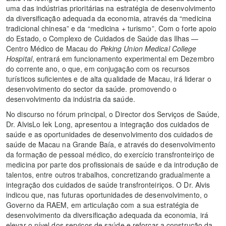
uma das indústrias prioritárias na estratégia de desenvolvimento
da diversificação adequada da economia, através da “medicina
tradicional chinesa” e da “medicina + turismo”. Com o forte apoio
do Estado, o Complexo de Cuidados de Saúde das Ilhas —
Centro Médico de Macau do
Peking Union Medical College
Hospital
, entrará em funcionamento experimental em Dezembro
do corrente ano, o que, em conjugação com os recursos
turísticos suficientes e de alta qualidade de Macau, irá liderar o
desenvolvimento do sector da saúde. promovendo o
desenvolvimento da indústria da saúde.
No discurso no fórum principal, o Director dos Serviços de Saúde,
Dr. AlvisLo Iek Long, apresentou a integração dos cuidados de
saúde e as oportunidades de desenvolvimento dos cuidados de
saúde de Macau na Grande Baía, e através do desenvolvimento
da formação de pessoal médico, do exercício transfronteiriço de
medicina por parte dos profissionais de saúde e da introdução de
talentos, entre outros trabalhos, concretizando gradualmente a
integração dos cuidados de saúde transfronteiriços. O Dr. Alvis
indicou que, nas futuras oportunidades de desenvolvimento, o
Governo da RAEM, em articulação com a sua estratégia de
desenvolvimento da diversificação adequada da economia, irá
elevar o nível dos serviços de saúde e reforçar a construção da