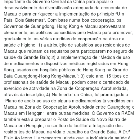
importante do Governo Central da China para apoiar o
desenvolvimento da diversificação adequada da economia de
Macau e para enriquecer a implementação do princípio “Um
País, Dois Sistemas”. Com base numa boa cooperação, os
Governos de Guangdong, Hong Kong e Macau aproveitaram
plenamente, as políticas concedidas pelo Estado para promover,
gradualmente, as várias medidas de cooperação na área da
saúde e higiene: 1) a atribuição de subsídios aos residentes de
Macau que reúnam os requisitos para participarem no seguro de
saúde da Grande Baía; 2) a implementação de “Medida de uso
de medicamentos e dispositivos médicos registrados em Hong
Kong, usados em hospitais públicos de Hong Kong na Grande
Baía Guangdong-Hong Kong-Macau”; 3) este ano, 15 tipos de
profissionais de saúde de Macau, podem obter o certificado de
exercício de actividade na Zona de Cooperação Aprofundada,
através da inscrição; 4) No Interior da China, foi promulgado o
“Plano de apoio ao uso de alguns medicamentos já vendidos em
Macau na Zona de Cooperação Aprofundada entre Guangdong e
Macau em Hengqin”, entre outras medidas. O Governo da RAEM
também está a preparar o Posto de Saúde do Novo Bairro de
Macau em Hengqin, no sentido de facilitar a integração dos
a
residentes de Macau na vida e trabalho da Grande Baía. A Dr.
Elsie Ao Ieong U acrescentou ainda que, a indústria da saúde é