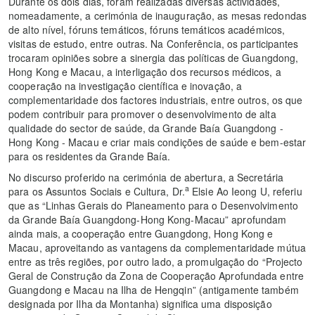
Durante os dois dias, foram realizadas diversas actividades,
nomeadamente, a cerimónia de inauguração, as mesas redondas
de alto nível, fóruns temáticos, fóruns temáticos académicos,
visitas de estudo, entre outras. Na Conferência, os participantes
trocaram opiniões sobre a sinergia das políticas de Guangdong,
Hong Kong e Macau, a interligação dos recursos médicos, a
cooperação na investigação científica e inovação, a
complementaridade dos factores industriais, entre outros, os que
podem contribuir para promover o desenvolvimento de alta
qualidade do sector de saúde, da Grande Baía Guangdong -
Hong Kong - Macau e criar mais condições de saúde e bem-estar
para os residentes da Grande Baía.
No discurso proferido na cerimónia de abertura, a Secretária
a
para os Assuntos Sociais e Cultura, Dr.
Elsie Ao Ieong U, referiu
que as “Linhas Gerais do Planeamento para o Desenvolvimento
da Grande Baía Guangdong-Hong Kong-Macau” aprofundam
ainda mais, a cooperação entre Guangdong, Hong Kong e
Macau, aproveitando as vantagens da complementaridade mútua
entre as três regiões, por outro lado, a promulgação do “Projecto
Geral de Construção da Zona de Cooperação Aprofundada entre
Guangdong e Macau na Ilha de Hengqin” (antigamente também
designada por Ilha da Montanha) significa uma disposição