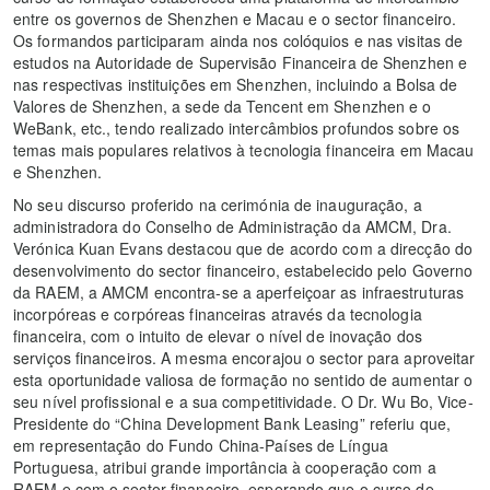
entre os governos de Shenzhen e Macau e o sector financeiro.
Os formandos participaram ainda nos colóquios e nas visitas de
estudos na Autoridade de Supervisão Financeira de Shenzhen e
nas respectivas instituições em Shenzhen, incluindo a Bolsa de
Valores de Shenzhen, a sede da Tencent em Shenzhen e o
WeBank, etc., tendo realizado intercâmbios profundos sobre os
temas mais populares relativos à tecnologia financeira em Macau
e Shenzhen.
No seu discurso proferido na cerimónia de inauguração, a
administradora do Conselho de Administração da AMCM, Dra.
Verónica Kuan Evans destacou que de acordo com a direcção do
desenvolvimento do sector financeiro, estabelecido pelo Governo
da RAEM, a AMCM encontra-se a aperfeiçoar as infraestruturas
incorpóreas e corpóreas financeiras através da tecnologia
financeira, com o intuito de elevar o nível de inovação dos
serviços financeiros. A mesma encorajou o sector para aproveitar
esta oportunidade valiosa de formação no sentido de aumentar o
seu nível profissional e a sua competitividade. O Dr. Wu Bo, Vice-
Presidente do “China Development Bank Leasing” referiu que,
em representação do Fundo China-Países de Língua
Portuguesa, atribui grande importância à cooperação com a
RAEM e com o sector financeiro, esperando que o curso de