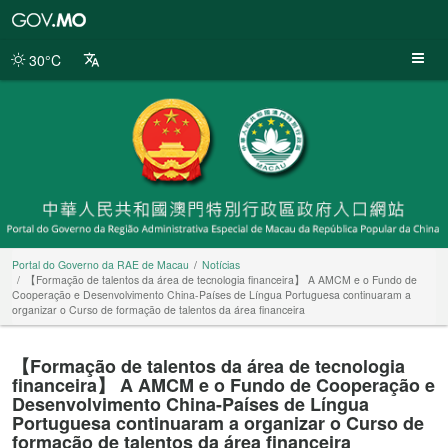
Portal
do
Governo
30°C
da
RAE
de
Macau
Portal do Governo da RAE de Macau
Notícias
【Formação de talentos da área de tecnologia financeira】 A AMCM e o Fundo de
Cooperação e Desenvolvimento China-Países de Língua Portuguesa continuaram a
organizar o Curso de formação de talentos da área financeira
【Formação de talentos da área de tecnologia
financeira】 A AMCM e o Fundo de Cooperação e
Desenvolvimento China-Países de Língua
Portuguesa continuaram a organizar o Curso de
formação de talentos da área financeira