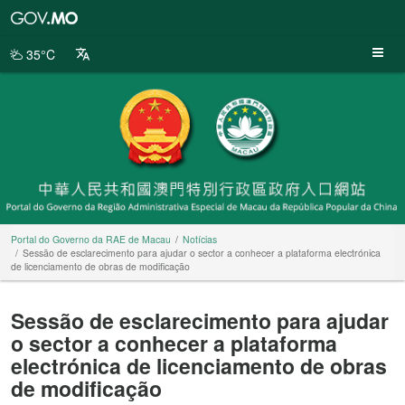
Portal
do
Governo
35°C
da
RAE
de
Macau
Portal do Governo da RAE de Macau
Notícias
Sessão de esclarecimento para ajudar o sector a conhecer a plataforma electrónica
de licenciamento de obras de modificação
Sessão de esclarecimento para ajudar
o sector a conhecer a plataforma
electrónica de licenciamento de obras
de modificação