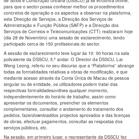
de Solos e Construção Urbana (DSSCU) já se encontra
online
,
para que o sector possa conhecer melhor os procedimentos
concretos de operação e os aspectos a observar na plataforma,
esta Direcção de Serviços, a Direcção dos Serviços de
Administração e Função Pública (SAFP) e a Direcção dos
Serviços de Correios e Telecomunicações (CTT) realizaram hoje
(dia 28 de Novembro) uma sessão de esclarecimento, tendo
participado cerca de 150 profissionais do sector.
A sessão de esclarecimento teve lugar às 10: 00 horas na sala
polivalente da DSSCU, 5.º andar. O Director da DSSCU, Lai
Weng Leong, referiu no seu discurso que a “Plataforma” abrange
todas as formalidades relativas a obras de modificação, e que
mediante acesso através da Conta Única de Macau de pessoa
singular ou de entidade, os utilizadores podem tratar das
respectivas formalidades
online
a qualquer momento,
independentemente do horário de trabalho, assim como
apresentar os documentos, preencher os elementos
complementares, consultar o andamento do tratamento dos
pedidos, fazer
download
dos projectos aprovados e das licenças
de obras, efectuar pagamentos, consultar as respostas dos
serviços públicos, etc.
Na sessão, em primeiro lugar, o representante da DSSCU fez