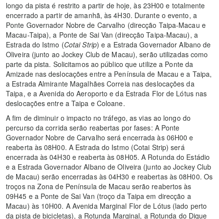
longo da pista é restrito a partir de hoje, às 23H00 e totalmente
encerrado a partir de amanhã, às 4H30. Durante o evento, a
Ponte Governador Nobre de Carvalho (direcção Taipa-Macau e
Macau-Taipa), a Ponte de Sai Van (direcção Taipa-Macau), a
Estrada do Istmo (
Cotai Strip
) e a Estrada Governador Albano de
Oliveira (junto ao Jockey Club de Macau), serão utilizadas como
parte da pista. Solicitamos ao público que utilize a Ponte da
Amizade nas deslocações entre a Península de Macau e a Taipa,
a Estrada Almirante Magalhães Correia nas deslocações da
Taipa, e a Avenida do Aeroporto e da Estrada Flor de Lótus nas
deslocações entre a Taipa e Coloane.
A fim de diminuir o impacto no tráfego, as vias ao longo do
percurso da corrida serão reabertas por fases: A Ponte
Governador Nobre de Carvalho será encerrada às 06H00 e
reaberta às 08H00. A Estrada do Istmo (Cotai Strip) será
encerrada às 04H30 e reaberta às 08H05. A Rotunda do Estádio
e a Estrada Governador Albano de Oliveira (junto ao Jockey Club
de Macau) serão encerradas às 04H30 e reabertas às 08H00. Os
troços na Zona de Península de Macau serão reabertos às
09H45 e a Ponte de Sai Van (troço da Taipa em direcção a
Macau) às 10H00. A Avenida Marginal Flor de Lótus (lado perto
da pista de bicicletas), a Rotunda Marginal, a Rotunda do Dique