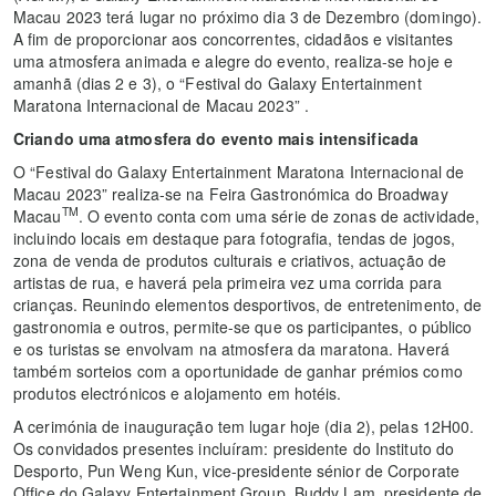
Macau 2023 terá lugar no próximo dia 3 de Dezembro (domingo).
A fim de proporcionar aos concorrentes, cidadãos e visitantes
uma atmosfera animada e alegre do evento, realiza-se hoje e
amanhã (dias 2 e 3), o “Festival do Galaxy Entertainment
Maratona Internacional de Macau 2023” .
Criando uma atmosfera do evento mais intensificada
O “Festival do Galaxy Entertainment Maratona Internacional de
Macau 2023” realiza-se na Feira Gastronómica do Broadway
TM
Macau
. O evento conta com uma série de zonas de actividade,
incluindo locais em destaque para fotografia, tendas de jogos,
zona de venda de produtos culturais e criativos, actuação de
artistas de rua, e haverá pela primeira vez uma corrida para
crianças. Reunindo elementos desportivos, de entretenimento, de
gastronomia e outros, permite-se que os participantes, o público
e os turistas se envolvam na atmosfera da maratona. Haverá
também sorteios com a oportunidade de ganhar prémios como
produtos electrónicos e alojamento em hotéis.
A cerimónia de inauguração tem lugar hoje (dia 2), pelas 12H00.
Os convidados presentes incluíram: presidente do Instituto do
Desporto, Pun Weng Kun, vice-presidente sénior de Corporate
Office do Galaxy Entertainment Group, Buddy Lam, presidente de