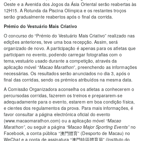
Oeste e a Avenida dos Jogos da Ásia Oriental serão reabertas às
12H15. A Rotunda da Piscina Olímpica e os restantes troços
serão gradualmente reabertos após o final da corrida.
Prémio do Vestuário Mais Criativo
O concurso do “Prémio do Vestuário Mais Criativo” realizado nas
edições anteriores, teve uma boa recepção. Assim, será
organizado de novo. A participação é apenas para os atletas que
participam no evento, podendo carregar fotografias com o
tema,vestuário usado durante a competição, através da
aplicação móvel “
Macao Marathon
”, preenchendo as informações
necessárias. Os resultados serão anunciados no dia 3, após o
final das corridas, sendo os prémios atribuídos na mesma data.
A Comissão Organizadora aconselha os atletas a conhecerem o
percursodas corridas, fazerem os treinos e prepararem-se
adequadamente para o evento, estarem em boa condição física,
e cientes dos regulamentos da prova. Para mais informações, é
favor consultar a página electrónica oficial do evento
(www.macaomarathon.com) ou a aplicação móvel
“Macao
Marathon”
, ou seguir a página
“Macao Major Sporting Events”
no
Facebook, a conta pública “澳門體育” (Desporto de Macau) no
WeChat e a conta de assinatura “澳門特區體育局” (Instituto do