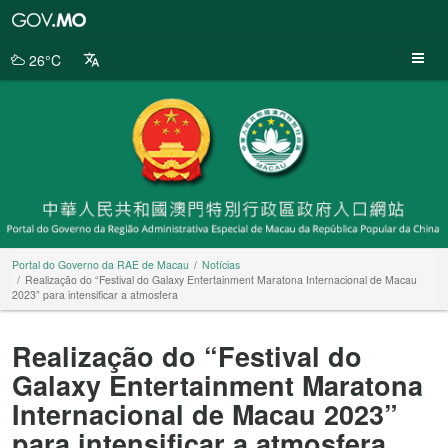
Portal
do
Governo
26°C
da
RAE
de
Macau
Portal do Governo da RAE de Macau
Notícias
Realização do “Festival do Galaxy Entertainment Maratona Internacional de Macau
2023” para intensificar a atmosfera
Realização do “Festival do
Galaxy Entertainment Maratona
Internacional de Macau 2023”
para intensificar a atmosfera