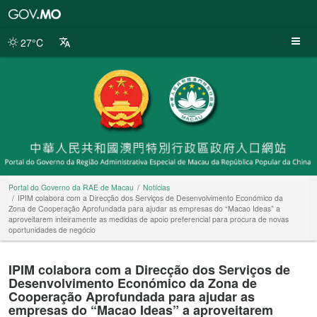
Portal
do
Governo
27°C
da
RAE
de
Macau
Portal do Governo da RAE de Macau
Notícias
IPIM colabora com a Direcção dos Serviços de Desenvolvimento Económico da
Zona de Cooperação Aprofundada para ajudar as empresas do “Macao Ideas” a
aproveitarem inteiramente as medidas de apoio preferencial para procura de novas
oportunidades de negócio
IPIM colabora com a Direcção dos Serviços de
Desenvolvimento Económico da Zona de
Cooperação Aprofundada para ajudar as
empresas do “Macao Ideas” a aproveitarem