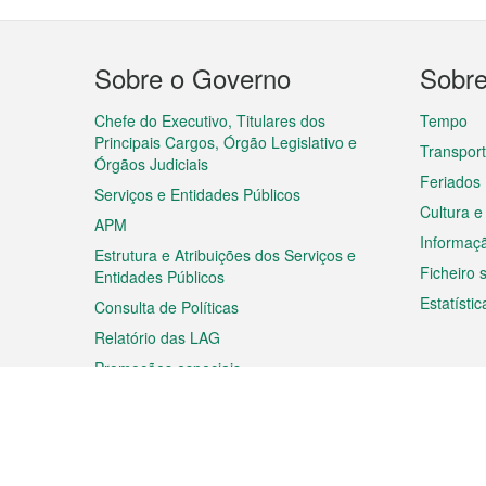
Menu
Sobre o Governo
Sobr
do
rodapé
Chefe do Executivo, Titulares dos
Tempo
Principais Cargos, Órgão Legislativo e
Transpor
Órgãos Judiciais
Feriados
Serviços e Entidades Públicos
Cultura e
APM
Informaç
Estrutura e Atribuições dos Serviços e
Ficheiro
Entidades Públicos
Estatístic
Consulta de Políticas
Relatório das LAG
Promoções especiais
Viagem
Negóc
Planear a sua viagem
Negócios