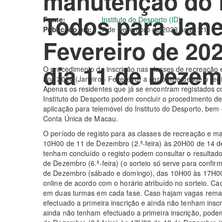
manutenção do 
Todos para Jane
Fonte:
Instituto do Desporto (ID)
Publicado em:
7 de Dezembro de 2023 às 21:21
Fevereiro de 202
dia 11 de Deze
O procedimento da inscrição nas classes de recreação
ano 2024 (Janeiro - Fevereiro) a ser online desde o regi
Apenas os residentes que já se encontram registados 
Instituto do Desporto podem concluir o procedimento de 
aplicação para telemóvel do Instituto do Desporto, bem
Conta Única de Macau.
O período de registo para as classes de recreação e m
10H00 de 11 de Dezembro (2.ª-feira) às 20H00 de 14 de
tenham concluído o registo podem consultar o resultado 
de Dezembro (6.ª-feira) (o sorteio só serve para confirm
de Dezembro (sábado e domingo), das 10H00 às 17H00, 
online de acordo com o horário atribuído no sorteio. C
em duas turmas em cada fase. Caso hajam vagas reman
efectuado a primeira inscrição e ainda não tenham insc
ainda não tenham efectuado a primeira inscrição, podem