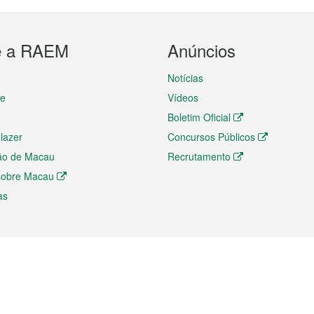
e a RAEM
Anúncios
Notícias
te
Vídeos
Boletim Oficial
 lazer
Concursos Públicos
ão de Macau
Recrutamento
 sobre Macau
as
ios e comércio
Directório
 e Investimento
Directório de Aplicações para T