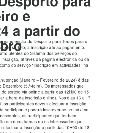
Desporto para
iro e
4 a partir do
mbro
 e manutenção do Desporto para Todos para o
sto, o sorteio, a inscrição até ao pagamento.
como utentes do Sistema dos Serviços do
inscrição, através da página electrónica ou da
 como do serviço “Inscrição em actividades” na
anutenção (Janeiro – Fevereiro de 2024) é das
 Dezembro (5.ª-feira). Os interessados que
do sorteio via online a partir das 12H00 de 15
ar a hora da inscrição online). Nos dias 16 e 17
os participantes devem efectuar a inscrição
ada participante poderá inscrever-se no máximo
escentes, os participantes que tenham
rito em duas turmas ou os interessados que
 efectuar a inscrição a partir das 10H00 de 18