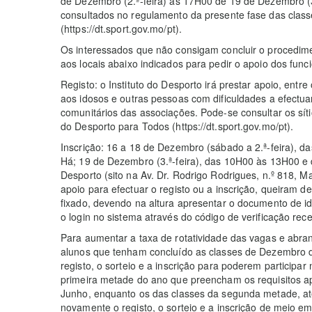
de Dezembro (2.ª-feira) às 17H00 de 19 de Dezembro (3.
consultados no regulamento da presente fase das clas
(https://dt.sport.gov.mo/pt).
Os interessados que não consigam concluir o procedime
aos locais abaixo indicados para pedir o apoio dos func
Registo: o Instituto do Desporto irá prestar apoio, entre
aos idosos e outras pessoas com dificuldades a efectuar
comunitários das associações. Pode-se consultar os sít
do Desporto para Todos (https://dt.sport.gov.mo/pt).
Inscrição: 16 a 18 de Dezembro (sábado a 2.ª-feira), 
Há; 19 de Dezembro (3.ª-feira), das 10H00 às 13H00 e 
Desporto (sito na Av. Dr. Rodrigo Rodrigues, n.º 818, 
apoio para efectuar o registo ou a inscrição, queiram de
fixado, devendo na altura apresentar o documento de id
o login no sistema através do código de verificação rece
Para aumentar a taxa de rotatividade das vagas e abran
alunos que tenham concluído as classes de Dezembro d
registo, o sorteio e a inscrição para poderem participa
primeira metade do ano que preencham os requisitos a
Junho, enquanto os das classes da segunda metade, a
novamente o registo, o sorteio e a inscrição de meio 