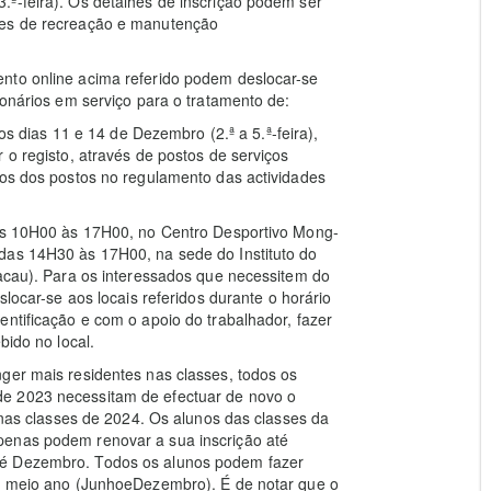
ª-feira). Os detalhes de inscrição podem ser
ses de recreação e manutenção
nto online acima referido podem deslocar-se
ionários em serviço para o tratamento de:
 os dias 11 e 14 de Dezembro (2.ª a 5.ª-feira),
 o registo, através de postos de serviços
ios dos postos no regulamento das actividades
das 10H00 às 17H00, no Centro Desportivo Mong-
das 14H30 às 17H00, na sede do Instituto do
Macau). Para os interessados que necessitem do
slocar-se aos locais referidos durante o horário
entificação e com o apoio do trabalhador, fazer
bido no local.
ger mais residentes nas classes, todos os
e 2023 necessitam de efectuar de novo o
r nas classes de 2024. Os alunos das classes da
penas podem renovar a sua inscrição até
té Dezembro. Todos os alunos podem fazer
em meio ano (JunhoeDezembro). É de notar que o