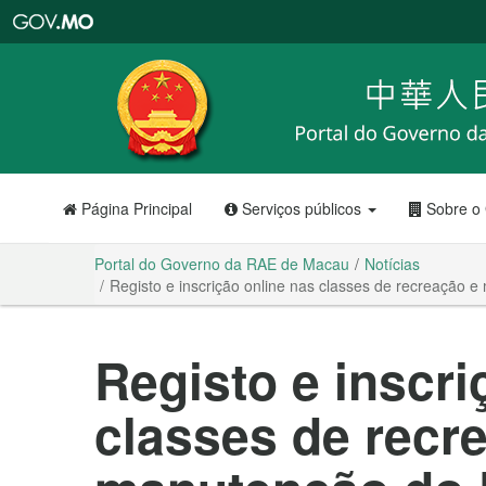
Portal
do
Governo
da
RAE
de
Macau
Página Principal
Serviços públicos
Sobre o
Portal do Governo da RAE de Macau
Notícias
Registo e inscrição online nas classes de recreação 
Registo e inscri
classes de recr