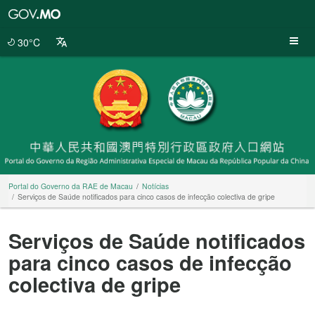
Portal
do
Governo
30°C
da
RAE
de
Macau
Portal do Governo da RAE de Macau
Notícias
Serviços de Saúde notificados para cinco casos de infecção colectiva de gripe
Serviços de Saúde notificados
para cinco casos de infecção
colectiva de gripe