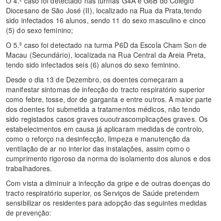
O 4.º caso foi detectado nas turmas G4A e G6B do Colégio
Diocesano de São José (II), localizado na Rua da Prata,tendo
sido infectados 16 alunos, sendo 11 do sexo masculino e cinco
(5) do sexo feminino;
O 5.º caso foi detectado na turma P6D da Escola Cham Son de
Macau (Secundário), localizada na Rua Central da Areia Preta,
tendo sido infectados seis (6) alunos do sexo feminino.
Desde o dia 13 de Dezembro, os doentes começaram a
manifestar sintomas de infecção do tracto respiratório superior
como febre, tosse, dor de garganta e entre outros. A maior parte
dos doentes foi submetida a tratamentos médicos, não tendo
sido registados casos graves ououtrascomplicações graves. Os
estabelecimentos em causa já aplicaram medidas de controlo,
como o reforço na desinfecção, limpeza e manutenção da
ventilação de ar no interior das instalações, assim como o
cumprimento rigoroso da norma do isolamento dos alunos e dos
trabalhadores.
Com vista a diminuir a infecção da gripe e de outras doenças do
tracto respiratório superior, os Serviços de Saúde pretendem
sensibilizar os residentes para adopção das seguintes medidas
de prevenção: