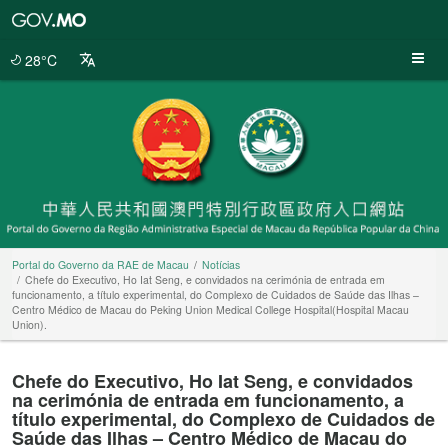
Portal
do
Governo
28°C
da
RAE
de
Macau
Portal do Governo da RAE de Macau
Notícias
Chefe do Executivo, Ho Iat Seng, e convidados na cerimónia de entrada em
funcionamento, a título experimental, do Complexo de Cuidados de Saúde das Ilhas –
Centro Médico de Macau do Peking Union Medical College Hospital(Hospital Macau
Union).
Chefe do Executivo, Ho Iat Seng, e convidados
na cerimónia de entrada em funcionamento, a
título experimental, do Complexo de Cuidados de
Saúde das Ilhas – Centro Médico de Macau do