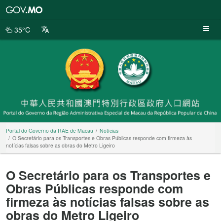
Portal
do
Governo
35°C
da
RAE
de
Macau
Portal do Governo da RAE de Macau
Notícias
O Secretário para os Transportes e Obras Públicas responde com firmeza às
notícias falsas sobre as obras do Metro Ligeiro
O Secretário para os Transportes e
Obras Públicas responde com
firmeza às notícias falsas sobre as
obras do Metro Ligeiro