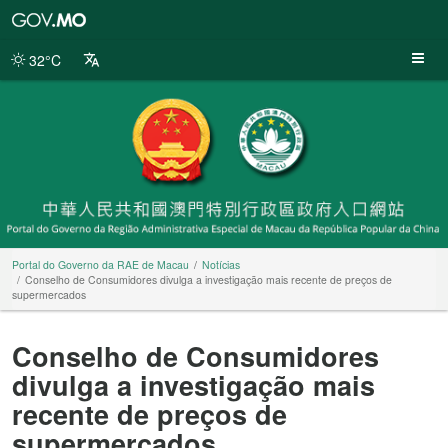
Portal
do
Governo
32°C
da
RAE
de
Macau
Portal do Governo da RAE de Macau
Notícias
Conselho de Consumidores divulga a investigação mais recente de preços de
supermercados
Conselho de Consumidores
divulga a investigação mais
recente de preços de
supermercados