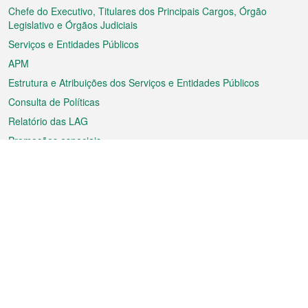
rodapé
Chefe do Executivo, Titulares dos Principais Cargos, Órgão
Legislativo e Órgãos Judiciais
Serviços e Entidades Públicos
APM
Estrutura e Atribuições dos Serviços e Entidades Públicos
Consulta de Políticas
Relatório das LAG
Promoções especiais
Sobre a RAEM
Tempo
Transporte
Feriados
Cultura e lazer
Informação de Macau
Ficheiro sobre Macau