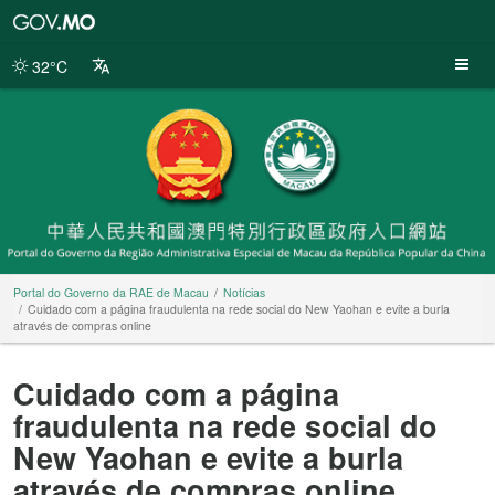
Portal
do
Governo
32°C
da
RAE
de
Macau
Portal do Governo da RAE de Macau
Notícias
Cuidado com a página fraudulenta na rede social do New Yaohan e evite a burla
através de compras online
Cuidado com a página
fraudulenta na rede social do
New Yaohan e evite a burla
através de compras online