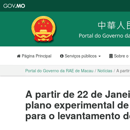
Portal
do
Governo
da
RAE
de
Macau
Página Principal
Serviços públicos
Sobre o
Portal do Governo da RAE de Macau
Notícias
A parti
A partir de 22 de Jane
plano experimental de
para o levantamento 