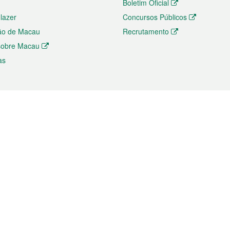
Boletim Oficial
 lazer
Concursos Públicos
ão de Macau
Recrutamento
 sobre Macau
as
ios e comércio
Directório
 e Investimento
Directório de Aplicações para T
o Comércio e Convenções em
Directório de Redes Sociais
Directório de Websites Temático
dades de Negócios e Serviços
Directório RSS
s
Descarregamento de impressos
ão dos Mercados
de Intelectual