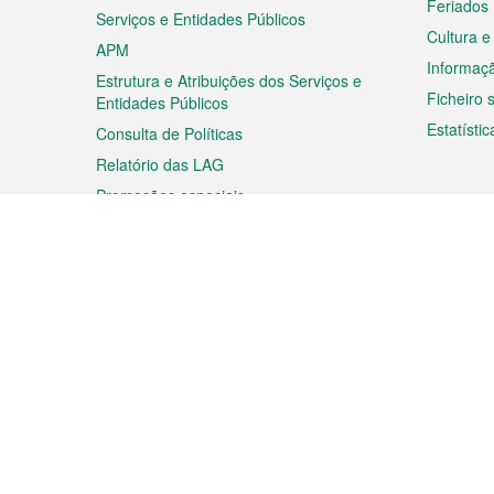
Feriados
Serviços e Entidades Públicos
Cultura e
APM
Informaç
Estrutura e Atribuições dos Serviços e
Ficheiro
Entidades Públicos
Estatístic
Consulta de Políticas
Relatório das LAG
Promoções especiais
Viagem
Negóc
Planear a sua viagem
Negócios
Descobrir Macau
Feiras d
Macau
Espectáculos e Entretenimento
Oportuni
Roteiro de Compras
das PME
Eventos e Festividades
Informaç
Proprieda