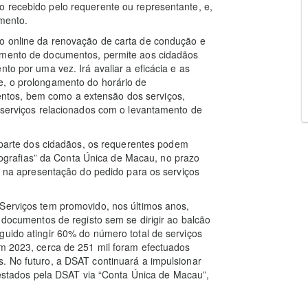
o recebido pelo requerente ou representante, e,
umento.
o online da renovação de carta de condução e
tamento de documentos, permite aos cidadãos
to por uma vez. Irá avaliar a eficácia e as
e, o prolongamento do horário de
tos, bem como a extensão dos serviços,
s serviços relacionados com o levantamento de
r parte dos cidadãos, os requerentes podem
fotografias” da Conta Única de Macau, no prazo
a, na apresentação do pedido para os serviços
.
 Serviços tem promovido, nos últimos anos,
e documentos de registo sem se dirigir ao balcão
guido atingir 60% do número total de serviços
em 2023, cerca de 251 mil foram efectuados
. No futuro, a DSAT continuará a impulsionar
prestados pela DSAT via “Conta Única de Macau”,