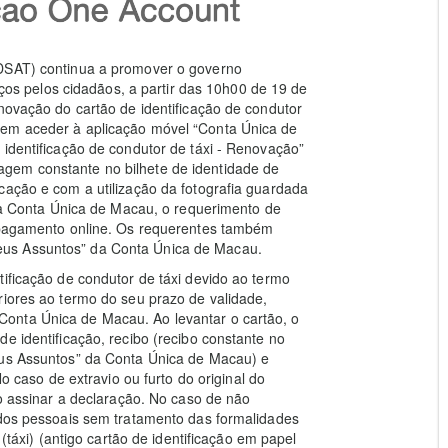
(DSAT) continua a promover o governo
viços pelos cidadãos, a partir das 10h00 de 19 de
enovação do cartão de identificação de condutor
dem aceder à aplicação móvel “Conta Única de
 identificação de condutor de táxi - Renovação”
gem constante no bilhete de identidade de
cação e com a utilização da fotografia guardada
 da Conta Única de Macau, o requerimento de
o pagamento online. Os requerentes também
us Assuntos” da Conta Única de Macau.
tificação de condutor de táxi devido ao termo
riores ao termo do seu prazo de validade,
onta Única de Macau. Ao levantar o cartão, o
e identificação, recibo (recibo constante no
eus Assuntos” da Conta Única de Macau) e
No caso de extravio ou furto do original do
io assinar a declaração. No caso de não
ados pessoais sem tratamento das formalidades
 (táxi) (antigo cartão de identificação em papel