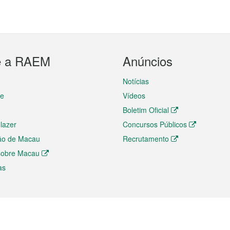
e a RAEM
Anúncios
Notícias
te
Vídeos
Boletim Oficial
 lazer
Concursos Públicos
ão de Macau
Recrutamento
 sobre Macau
as
ios e comércio
Directório