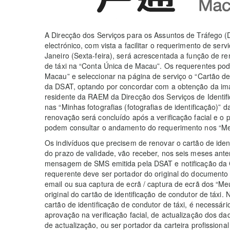
A Direcção dos Serviços para os Assuntos de Tráfego 
electrónico, com vista a facilitar o requerimento de ser
Janeiro (Sexta-feira), será acrescentada a função de r
de táxi na “Conta Única de Macau”. Os requerentes po
Macau” e seleccionar na página de serviço o “Cartão de
da DSAT, optando por concordar com a obtenção da ima
residente da RAEM da Direcção dos Serviços de Identifi
nas “Minhas fotografias (fotografias de identificação)”
renovação será concluído após a verificação facial e 
podem consultar o andamento do requerimento nos “Me
Os indivíduos que precisem de renovar o cartão de iden
do prazo de validade, vão receber, nos seis meses ante
mensagem de SMS emitida pela DSAT e notificação da C
requerente deve ser portador do original do documento d
email ou sua captura de ecrã / captura de ecrã dos “M
original do cartão de identificação de condutor de táxi. 
cartão de identificação de condutor de táxi, é necessár
aprovação na verificação facial, de actualização dos d
de actualização, ou ser portador da carteira profissional