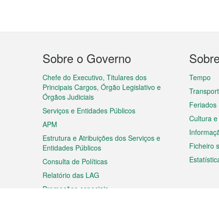
Menu
Sobre o Governo
Sobr
do
rodapé
Chefe do Executivo, Titulares dos
Tempo
Principais Cargos, Órgão Legislativo e
Transpor
Órgãos Judiciais
Feriados
Serviços e Entidades Públicos
Cultura e
APM
Informaç
Estrutura e Atribuições dos Serviços e
Ficheiro
Entidades Públicos
Estatístic
Consulta de Políticas
Relatório das LAG
Promoções especiais
Viagem
Negóc