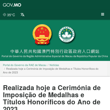
Portal
do
Governo
35°C
da
RAE
de
Macau
Portal do Governo da RAE de Macau
Notícias
Realizada hoje a Cerimónia de Imposição de Medalhas e Títulos Honoríficos do
Ano de 2023
Realizada hoje a Cerimónia de
Imposição de Medalhas e
Títulos Honoríficos do Ano de
2023