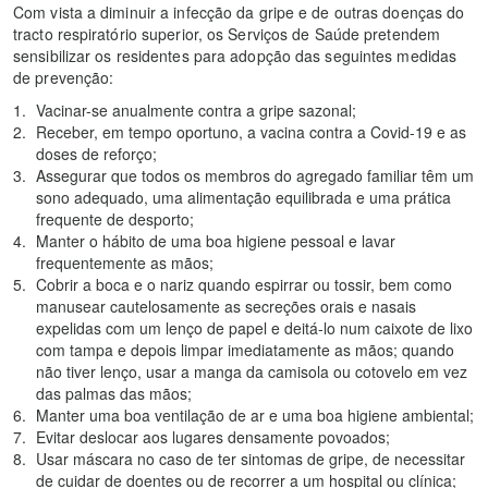
Com vista a diminuir a infecção da gripe e de outras doenças do
tracto respiratório superior, os Serviços de Saúde pretendem
sensibilizar os residentes para adopção das seguintes medidas
de prevenção:
Vacinar-se anualmente contra a gripe sazonal;
Receber, em tempo oportuno, a vacina contra a Covid-19 e as
doses de reforço;
Assegurar que todos os membros do agregado familiar têm um
sono adequado, uma alimentação equilibrada e uma prática
frequente de desporto;
Manter o hábito de uma boa higiene pessoal e lavar
frequentemente as mãos;
Cobrir a boca e o nariz quando espirrar ou tossir, bem como
manusear cautelosamente as secreções orais e nasais
expelidas com um lenço de papel e deitá-lo num caixote de lixo
com tampa e depois limpar imediatamente as mãos; quando
não tiver lenço, usar a manga da camisola ou cotovelo em vez
das palmas das mãos;
Manter uma boa ventilação de ar e uma boa higiene ambiental;
Evitar deslocar aos lugares densamente povoados;
Usar máscara no caso de ter sintomas de gripe, de necessitar
de cuidar de doentes ou de recorrer a um hospital ou clínica;