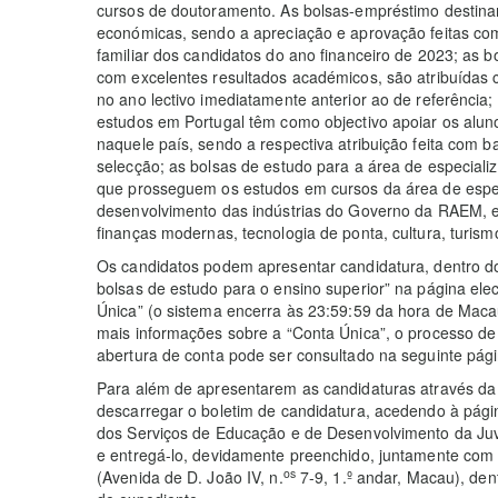
cursos de doutoramento. As bolsas-empréstimo destinam
económicas, sendo a apreciação e aprovação feitas co
familiar dos candidatos do ano financeiro de 2023; as b
com excelentes resultados académicos, são atribuídas 
no ano lectivo imediatamente anterior ao de referência
estudos em Portugal têm como objectivo apoiar os al
naquele país, sendo a respectiva atribuição feita com
selecção; as bolsas de estudo para a área de especiali
que prosseguem os estudos em cursos da área de espec
desenvolvimento das indústrias do Governo da RAEM, e
finanças modernas, tecnologia de ponta, cultura, turism
Os candidatos podem apresentar candidatura, dentro do
bolsas de estudo para o ensino superior” na página ele
Única” (o sistema encerra às 23:59:59 da hora de Macau
mais informações sobre a “Conta Única”, o processo d
abertura de conta pode ser consultado na seguinte pági
Para além de apresentarem as candidaturas através da
descarregar o boletim de candidatura, acedendo à pági
dos Serviços de Educação e de Desenvolvimento da Juv
e entregá-lo, devidamente preenchido, juntamente co
os
(Avenida de D. João IV, n.
7-9, 1.º andar, Macau), den