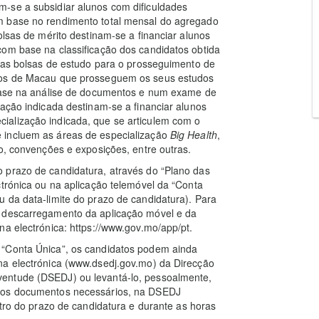
-se a subsidiar alunos com dificuldades
m base no rendimento total mensal do agregado
olsas de mérito destinam-se a financiar alunos
com base na classificação dos candidatos obtida
; as bolsas de estudo para o prosseguimento de
unos de Macau que prosseguem os seus estudos
 base na análise de documentos e num exame de
zação indicada destinam-se a financiar alunos
ialização indicada, que se articulem com o
 incluem as áreas de especialização
Big Health
,
o, convenções e exposições, entre outras.
 prazo de candidatura, através do “Plano das
ctrónica ou na aplicação telemóvel da “Conta
 da data-limite do prazo de candidatura). Para
e descarregamento da aplicação móvel e da
na electrónica: https://www.gov.mo/app/pt.
 “Conta Única”, os candidatos podem ainda
na electrónica (www.dsedj.gov.mo) da Direcção
entude (DSEDJ) ou levantá-lo, pessoalmente,
m os documentos necessários, na DSEDJ
tro do prazo de candidatura e durante as horas