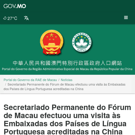
Portal
do
Governo
27°C
da
RAE
de
Macau
Portal do Governo da RAE de Macau
Notícias
Secretariado Permanente do Fórum de Macau efectuou uma visita às Embaixadas
dos Países de Língua Portuguesa acreditadas na China
Secretariado Permanente do Fórum
de Macau efectuou uma visita às
Embaixadas dos Países de Língua
Portuguesa acreditadas na China