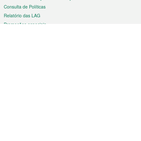
Consulta de Políticas
Relatório das LAG
Promoções especiais
Sobre a RAEM
Tempo
Transporte
Feriados
Cultura e lazer
Informação de Macau
Ficheiro sobre Macau
Estatísticas
Anúncios
Notícias