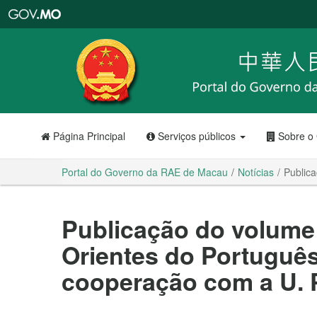
Portal
do
Governo
da
RAE
de
Macau
Página Principal
Serviços públicos
Sobre o
Portal do Governo da RAE de Macau
Notícias
Public
Publicação do volume 
Orientes do Portuguê
cooperação com a U. P