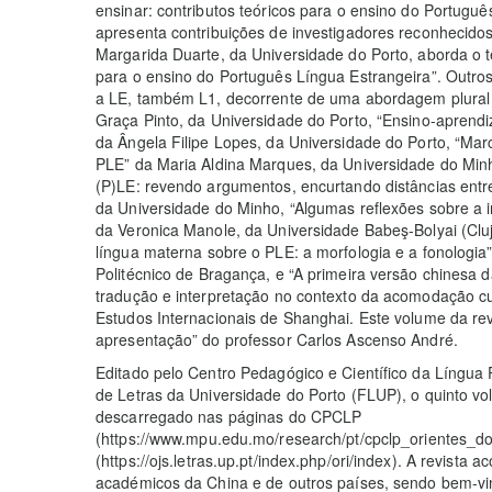
ensinar: contributos teóricos para o ensino do Portuguê
apresenta contribuições de investigadores reconhecidos
Margarida Duarte, da Universidade do Porto, aborda o t
para o ensino do Português Língua Estrangeira”. Outros 
a LE, também L1, decorrente de uma abordagem plural
Graça Pinto, da Universidade do Porto, “Ensino-apren
da Ângela Filipe Lopes, da Universidade do Porto, “Mar
PLE” da Maria Aldina Marques, da Universidade do Minho,
(P)LE: revendo argumentos, encurtando distâncias entr
da Universidade do Minho, “Algumas reflexões sobre a
da Veronica Manole, da Universidade Babeş-Bolyai (Clu
língua materna sobre o PLE: a morfologia e a fonologia
Politécnico de Bragança, e “A primeira versão chinesa 
tradução e interpretação no contexto da acomodação cu
Estudos Internacionais de Shanghai. Este volume da re
apresentação” do professor Carlos Ascenso André.
Editado pelo Centro Pedagógico e Científico da Língu
de Letras da Universidade do Porto (FLUP), o quinto vo
descarregado nas páginas do CPCLP
(https://www.mpu.edu.mo/research/pt/cpclp_orientes_
(https://ojs.letras.up.pt/index.php/ori/index). A revista a
académicos da China e de outros países, sendo bem-vi