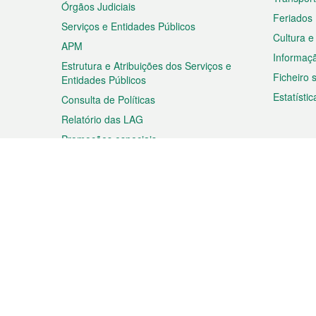
Órgãos Judiciais
Feriados
Serviços e Entidades Públicos
Cultura e
APM
Informaç
Estrutura e Atribuições dos Serviços e
Ficheiro
Entidades Públicos
Estatístic
Consulta de Políticas
Relatório das LAG
Promoções especiais
Viagem
Negóc
Planear a sua viagem
Negócios
Descobrir Macau
Feiras d
Macau
Espectáculos e Entretenimento
Oportuni
Roteiro de Compras
das PME
Eventos e Festividades
Informaç
Proprieda