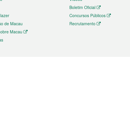
Boletim Oficial
 lazer
Concursos Públicos
ão de Macau
Recrutamento
 sobre Macau
as
ios e comércio
Directório
 e Investimento
Directório de Aplicações para T
o Comércio e Convenções em
Directório de Redes Sociais
Directório de Websites Temático
dades de Negócios e Serviços
Directório RSS
s
Descarregamento de impressos
ão dos Mercados
de Intelectual