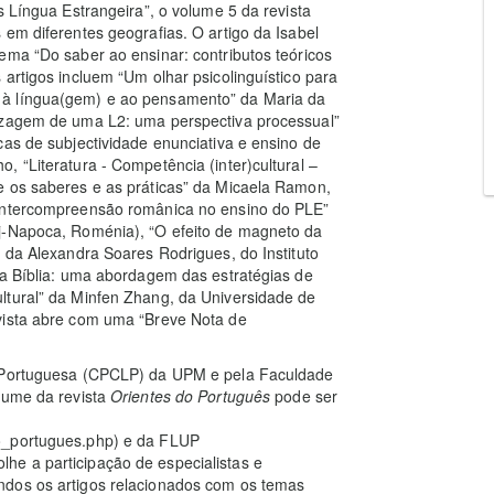
s Língua Estrangeira”, o volume 5 da revista
 em diferentes geografias. O artigo da Isabel
ema “Do saber ao ensinar: contributos teóricos
artigos incluem “Um olhar psicolinguístico para
 à língua(gem) e ao pensamento” da Maria da
dizagem de uma L2: uma perspectiva processual”
cas de subjectividade enunciativa e ensino de
 “Literatura - Competência (inter)cultural –
e os saberes e as práticas” da Micaela Ramon,
 intercompreensão românica no ensino do PLE”
j-Napoca, Roménia), “O efeito de magneto da
” da Alexandra Soares Rodrigues, do Instituto
da Bíblia: uma abordagem das estratégias de
ltural” da Minfen Zhang, da Universidade de
vista abre com uma “Breve Nota de
a Portuguesa (CPCLP) da UPM e pela Faculdade
lume da revista
Orientes do Português
pode ser
do_portugues.php) e da FLUP
colhe a participação de especialistas e
ndos os artigos relacionados com os temas