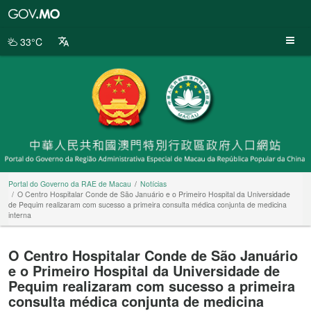
Portal
do
Governo
33°C
da
RAE
de
Macau
Portal do Governo da RAE de Macau
Notícias
O Centro Hospitalar Conde de São Januário e o Primeiro Hospital da Universidade
de Pequim realizaram com sucesso a primeira consulta médica conjunta de medicina
interna
O Centro Hospitalar Conde de São Januário
e o Primeiro Hospital da Universidade de
Pequim realizaram com sucesso a primeira
consulta médica conjunta de medicina