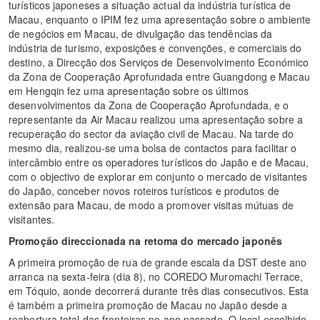
turísticos japoneses a situação actual da indústria turística de
Macau, enquanto o IPIM fez uma apresentação sobre o ambiente
de negócios em Macau, de divulgação das tendências da
indústria de turismo, exposições e convenções, e comerciais do
destino, a Direcção dos Serviços de Desenvolvimento Económico
da Zona de Cooperação Aprofundada entre Guangdong e Macau
em Hengqin fez uma apresentação sobre os últimos
desenvolvimentos da Zona de Cooperação Aprofundada, e o
representante da Air Macau realizou uma apresentação sobre a
recuperação do sector da aviação civil de Macau. Na tarde do
mesmo dia, realizou-se uma bolsa de contactos para facilitar o
intercâmbio entre os operadores turísticos do Japão e de Macau,
com o objectivo de explorar em conjunto o mercado de visitantes
do Japão, conceber novos roteiros turísticos e produtos de
extensão para Macau, de modo a promover visitas mútuas de
visitantes.
Promoção direccionada na retoma do mercado japonês
A primeira promoção de rua de grande escala da DST deste ano
arranca na sexta-feira (dia 8), no COREDO Muromachi Terrace,
em Tóquio, aonde decorrerá durante três dias consecutivos. Esta
é também a primeira promoção de Macau no Japão desde a
reabertura total das fronteiras no ano passado. O local escolhido