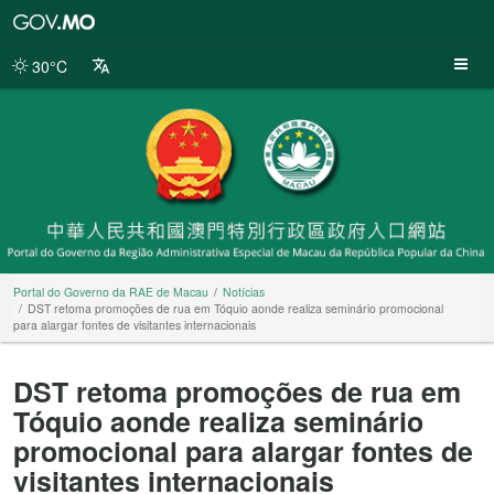
Portal
do
Governo
30°C
da
RAE
de
Macau
Portal do Governo da RAE de Macau
Notícias
DST retoma promoções de rua em Tóquio aonde realiza seminário promocional
para alargar fontes de visitantes internacionais
DST retoma promoções de rua em
Tóquio aonde realiza seminário
promocional para alargar fontes de
visitantes internacionais