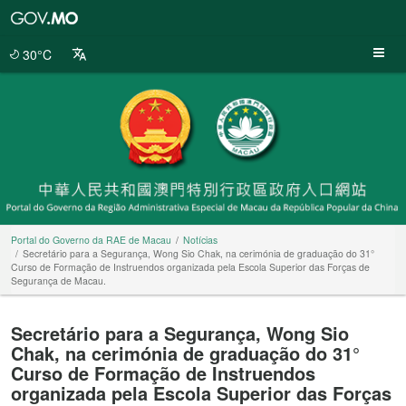
Portal
do
Governo
30°C
da
RAE
de
Macau
Portal do Governo da RAE de Macau
Notícias
Secretário para a Segurança, Wong Sio Chak, na cerimónia de graduação do 31°
Curso de Formação de Instruendos organizada pela Escola Superior das Forças de
Segurança de Macau.
Secretário para a Segurança, Wong Sio
Chak, na cerimónia de graduação do 31°
Curso de Formação de Instruendos
organizada pela Escola Superior das Forças