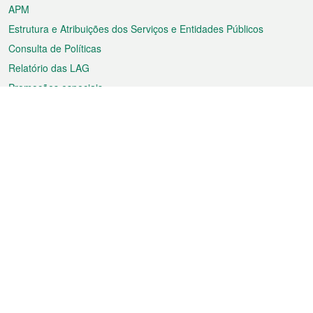
APM
Estrutura e Atribuições dos Serviços e Entidades Públicos
Consulta de Políticas
Relatório das LAG
Promoções especiais
Sobre a RAEM
Tempo
Transporte
Feriados
Cultura e lazer
Informação de Macau
Ficheiro sobre Macau
Estatísticas
Anúncios