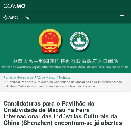
Portal
do
Governo
34°C
da
RAE
de
Macau
Portal do Governo da RAE de Macau
Notícias
Candidaturas para o Pavilhão da Criatividade de Macau na Feira Internacional das
Indústrias Culturais da China (Shenzhen) encontram-se já abertas
Candidaturas para o Pavilhão da
Criatividade de Macau na Feira
Internacional das Indústrias Culturais da
China (Shenzhen) encontram-se já abertas