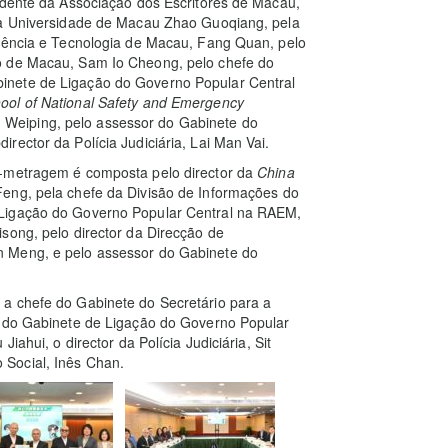
idente da Associação dos Escritores de Macau,
 da Universidade de Macau Zhao Guoqiang, pela
Ciência e Tecnologia de Macau, Fang Quan, pelo
o de Macau, Sam Io Cheong, pelo chefe do
inete de Ligação do Governo Popular Central
ool of National Safety and Emergency
Weiping, pelo assessor do Gabinete do
rector da Polícia Judiciária, Lai Man Vai.
a-metragem é composta pelo director da
China
ng, pela chefe da Divisão de Informações do
 Ligação do Governo Popular Central na RAEM,
Zisong, pelo director da Direcção de
n Meng, e pelo assessor do Gabinete do
a chefe do Gabinete do Secretário para a
e do Gabinete de Ligação do Governo Popular
iahui, o director da Polícia Judiciária, Sit
Social, Inês Chan.