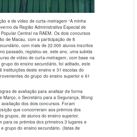
ção e de vídeo de curta-metragem “A minha
verno da Região Administrativa Especial de
Popular Central na RAEM. Os dois concursos
ão de Macau, com a participação de 8
secundário, com mais de 22.000 alunos inscritos
o passado, registou-se, este ano, uma subida
ncurso de vídeo de curta-metragem, com base na
grupo do ensino secundário, foi aditado, este
6 instituições deste ensino e 31 escolas do
rovenientes do grupo do ensino superior e 61
gras de avaliação para analisar de forma
 de Março, o Secretário para a Segurança, Wong
 avaliação dos dois concursos. Foram
posição que concorreram aos prémios dos
rês grupos, de alunos do ensino superior,
em para os prémios dos primeiros 3 lugares e
e grupo do ensino secundário. (listas de