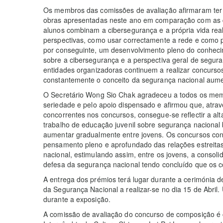
Os membros das comissões de avaliação afirmaram ter 
obras apresentadas neste ano em comparação com as d
alunos combinam a cibersegurança e a própria vida real
perspectivas, como usar correctamente a rede e como p
por conseguinte, um desenvolvimento pleno do conhec
sobre a cibersegurança e a perspectiva geral de segur
entidades organizadoras continuem a realizar concursos
constantemente o conceito da segurança nacional aume
O Secretário Wong Sio Chak agradeceu a todos os memb
seriedade e pelo apoio dispensado e afirmou que, atrav
concorrentes nos concursos, consegue-se reflectir a al
trabalho de educação juvenil sobre segurança nacional
aumentar gradualmente entre jovens. Os concursos co
pensamento pleno e aprofundado das relações estreitas
nacional, estimulando assim, entre os jovens, a consol
defesa da segurança nacional tendo concluído que os c
A entrega dos prémios terá lugar durante a cerimónia
da Segurança Nacional a realizar-se no dia 15 de Abril
durante a exposição.
A comissão de avaliação do concurso de composição é 