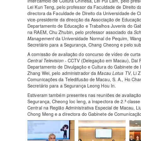
Intercâmbio de Cultura Chinesa, Lei Pui Lam, pelo pres
Lei Kun Teng, pelo professor da Faculdade de Direito
directora da Faculdade de Direito da Universidade de 
vice-presidente da direcção da Associação de Educaçã
Departamento de Educação e Trabalhos Juvenis do Gab
na RAEM, Chu Zhubin, pelo professor associado da
Sch
Management
da Universidade Normal de Pequim, Wang 
Secretário para a Segurança, Chang Cheong e pelo subdi
A comissão de avaliação do concurso de vídeo de curt
Central Television
- CCTV (Delegação em Macau), Dai Fe
Departamento de Divulgação e Cultura do Gabinete de
Zhang Wei, pelo administrador da
Macau Lotus TV
, Li 
Comunicações da Teledifusão de Macau, S. A., Ho Cha
Secretário para a Segurança Leong Hou In.
Estiveram também presentes nas reuniões de avaliação 
Segurança, Cheong Ioc Ieng, a inspectora de 2.ª class
Central na Região Administrativa Especial de Macau, Liu J
Chong Meng e a directora do Gabinete de Comunicação 