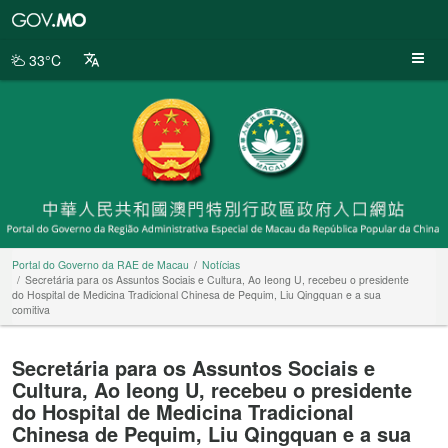
Portal
do
Governo
33°C
da
RAE
de
Macau
Portal do Governo da RAE de Macau
Notícias
Secretária para os Assuntos Sociais e Cultura, Ao Ieong U, recebeu o presidente
do Hospital de Medicina Tradicional Chinesa de Pequim, Liu Qingquan e a sua
comitiva
Secretária para os Assuntos Sociais e
Cultura, Ao Ieong U, recebeu o presidente
do Hospital de Medicina Tradicional
Chinesa de Pequim, Liu Qingquan e a sua