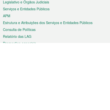
Legislativo e Órgãos Judiciais
Serviços e Entidades Públicos
APM
Estrutura e Atribuições dos Serviços e Entidades Públicos
Consulta de Políticas
Relatório das LAG
Promoções especiais
Sobre a RAEM
Tempo
Transporte
Feriados
Cultura e lazer
Informação de Macau
Ficheiro sobre Macau
Estatísticas