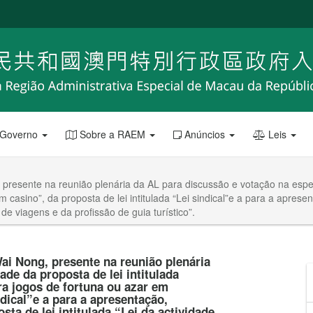
 Governo
Sobre a RAEM
Anúncios
Leis
presente na reunião plenária da AL para discussão e votação na especi
 casino”, da proposta de lei intitulada “Lei sindical”e a para a apres
 de viagens e da profissão de guia turístico”.
ai Nong, presente na reunião plenária
de da proposta de lei intitulada
ra jogos de fortuna ou azar em
ndical”e a para a apresentação,
ta de lei intitulada “Lei da actividade