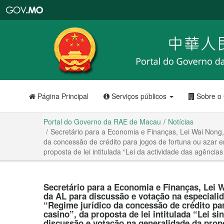
Portal
do
Governo
da
RAE
de
Macau
Página Principal
Serviços públicos
Sobre o
Portal do Governo da RAE de Macau
Notícias
Secretário para a Economia e Finanças, Lei Wai Nong, 
da concessão de crédito para jogos de fortuna ou azar em
proposta de lei intitulada “Lei da actividade das agências
Secretário para a Economia e Finanças, Lei W
da AL para discussão e votação na especialida
“Regime jurídico da concessão de crédito pa
casino”, da proposta de lei intitulada “Lei si
discussão e votação na generalidade da propos