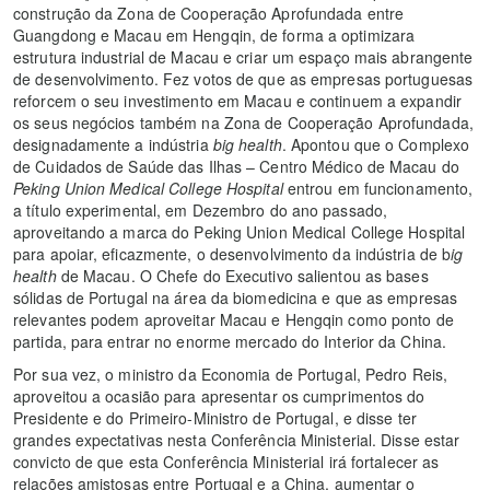
construção da Zona de Cooperação Aprofundada entre
Guangdong e Macau em Hengqin, de forma a optimizara
estrutura industrial de Macau e criar um espaço mais abrangente
de desenvolvimento. Fez votos de que as empresas portuguesas
reforcem o seu investimento em Macau e continuem a expandir
os seus negócios também na Zona de Cooperação Aprofundada,
designadamente a indústria
big health
. Apontou que o Complexo
de Cuidados de Saúde das Ilhas – Centro Médico de Macau do
Peking Union Medical College Hospital
entrou em funcionamento,
a título experimental, em Dezembro do ano passado,
aproveitando a marca do Peking Union Medical College Hospital
para apoiar, eficazmente, o desenvolvimento da indústria de b
ig
health
de Macau. O Chefe do Executivo salientou as bases
sólidas de Portugal na área da biomedicina e que as empresas
relevantes podem aproveitar Macau e Hengqin como ponto de
partida, para entrar no enorme mercado do Interior da China.
Por sua vez, o ministro da Economia de Portugal, Pedro Reis,
aproveitou a ocasião para apresentar os cumprimentos do
Presidente e do Primeiro-Ministro de Portugal, e disse ter
grandes expectativas nesta Conferência Ministerial. Disse estar
convicto de que esta Conferência Ministerial irá fortalecer as
relações amistosas entre Portugal e a China, aumentar o