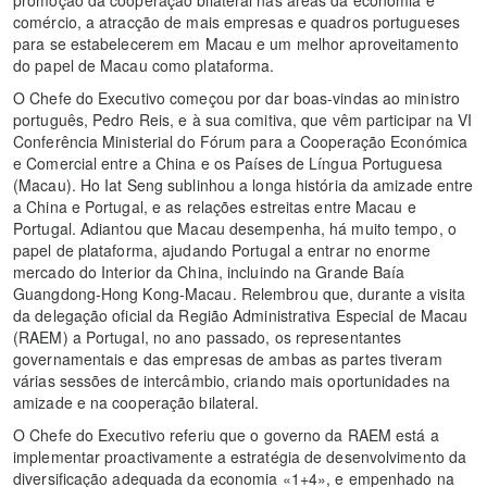
comércio, a atracção de mais empresas e quadros portugueses
para se estabelecerem em Macau e um melhor aproveitamento
do papel de Macau como plataforma.
O Chefe do Executivo começou por dar boas-vindas ao ministro
português, Pedro Reis, e à sua comitiva, que vêm participar na VI
Conferência Ministerial do Fórum para a Cooperação Económica
e Comercial entre a China e os Países de Língua Portuguesa
(Macau). Ho Iat Seng sublinhou a longa história da amizade entre
a China e Portugal, e as relações estreitas entre Macau e
Portugal. Adiantou que Macau desempenha, há muito tempo, o
papel de plataforma, ajudando Portugal a entrar no enorme
mercado do Interior da China, incluindo na Grande Baía
Guangdong-Hong Kong-Macau. Relembrou que, durante a visita
da delegação oficial da Região Administrativa Especial de Macau
(RAEM) a Portugal, no ano passado, os representantes
governamentais e das empresas de ambas as partes tiveram
várias sessões de intercâmbio, criando mais oportunidades na
amizade e na cooperação bilateral.
O Chefe do Executivo referiu que o governo da RAEM está a
implementar proactivamente a estratégia de desenvolvimento da
diversificação adequada da economia «1+4», e empenhado na