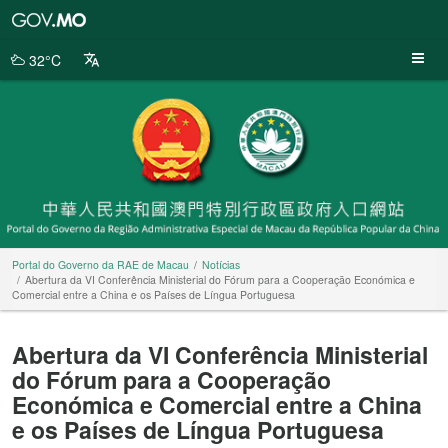
Portal
do
Governo
32°C
da
RAE
de
Macau
Portal do Governo da RAE de Macau
Notícias
Abertura da VI Conferência Ministerial do Fórum para a Cooperação Económica e
Comercial entre a China e os Países de Língua Portuguesa
Abertura da VI Conferência Ministerial
do Fórum para a Cooperação
Económica e Comercial entre a China
e os Países de Língua Portuguesa