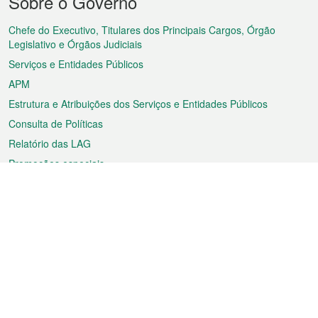
Sobre o Governo
do
rodapé
Chefe do Executivo, Titulares dos Principais Cargos, Órgão
Legislativo e Órgãos Judiciais
Serviços e Entidades Públicos
APM
Estrutura e Atribuições dos Serviços e Entidades Públicos
Consulta de Políticas
Relatório das LAG
Promoções especiais
Sobre a RAEM
Tempo
Transporte
Feriados
Cultura e lazer
Informação de Macau