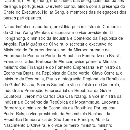
Nacional, Li Hongzhong, e os chefes das delegações dos países
de língua portuguesa. O evento contou ainda com a presença do
Chefe do Executivo, Ho Iat Seng, e membros das delegações dos
países participantes.
Na cerimónia de abertura, presidida pelo ministro do Comércio
da China, Wang Wentao, discursaram o vice-presidente, Li
Hongzhong, o ministro da Indústria e Comércio da República de
Angola, Rui Miguêns de Oliveira, o secretário executivo do
Ministério do Empreendedorismo, da Microempresa e da
Empresa de Pequeno Porte da República Federativa do Brasil,
Francisco Tadeu Barbosa de Alencar, ovice-primeiro-Ministro,
ministro das Finanças e do Fomento Empresarial e ministro da
Economia Digital da República de Cabo Verde, Olavo Correia, o
ministro da Economia, Plano e Integração Regional da República
da Guiné-Bissau, Soares Sambú, o vice-ministro de Comércio,
Indústria e Promoção Empresarial da República da Guiné
Equatorial, Jerónimo Carlos Osa Osa Nzang, a vice-ministra da
Indústria e Comércio da República de Moçambique, Ludovina
Bernardo, o ministro da Economia da República Portuguesa,
Pedro Reis, o vice-presidente da Assembleia Nacional da
República Democrática de São Tomé e Príncipe, Abnildo
Nascimento DˈOliveira, e o vice-primeiro-ministro, ministro