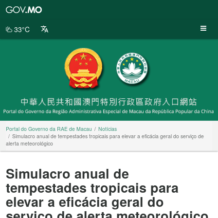
Portal
do
Governo
33°C
da
RAE
de
Macau
Portal do Governo da RAE de Macau
Notícias
Simulacro anual de tempestades tropicais para elevar a eficácia geral do serviço de
alerta meteorológico
Simulacro anual de
tempestades tropicais para
elevar a eficácia geral do
serviço de alerta meteorológico