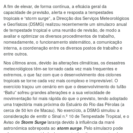
A fim de elevar, de forma contínua, a eficácia geral da
capacidade de previsão, alerta e resposta a tempestades
tropicais e “storm surge”, a Direcção dos Serviços Meteorológicos
e Geofísicos (DSMG) realizou recentemente um simulacro anual
de tempestade tropical e uma reunião de revisão, de modo a
avaliar e optimizar os diversos procedimentos de trabalho,
nomeadamente, o funcionamento sistemático, a comunicação
interna, a coordenação entre os diversos postos de trabalho e
entre outros.
Nos últimos anos, devido às alterações climáticas, os desastres
meteorológicos têm-se tornado cada vez mais frequentes e
extremos, o que faz com que o desenvolvimento dos ciclones
tropicais se torne cada vez mais complexo e imprevisível. O
exercício traçou um cenário em que o desenvolvimento do tufão
“Baitu” sofreu grandes alterações e a sua velocidade de
movimentação foi mais rápida do que o previsto, tendo adoptado
uma trajectória mais próxima do Estuário do Rio das Pérolas (a
cerca de 50 km de Macau). No exercício, a DSMG simulou a
consideração de emitir o Sinal n.º 10 de Tempestade Tropical, e o
Aviso de
Storm Surge
laranja devido à influência da maré
astronómica sobreposta ao
storm surge
. Pelo simulacro pode