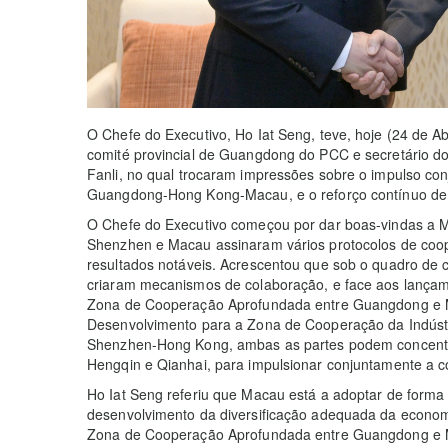
O Chefe do Executivo, Ho Iat Seng, teve, hoje (24 de Ab
comité provincial de Guangdong do PCC e secretário 
Fanli, no qual trocaram impressões sobre o impulso co
Guangdong-Hong Kong-Macau, e o reforço contínuo de
O Chefe do Executivo começou por dar boas-vindas a M
Shenzhen e Macau assinaram vários protocolos de coo
resultados notáveis. Acrescentou que sob o quadro de c
criaram mecanismos de colaboração, e face aos lança
Zona de Cooperação Aprofundada entre Guangdong e 
Desenvolvimento para a Zona de Cooperação da Indúst
Shenzhen-Hong Kong, ambas as partes podem concentr
Hengqin e Qianhai, para impulsionar conjuntamente a 
Ho Iat Seng referiu que Macau está a adoptar de forma 
desenvolvimento da diversificação adequada da econo
Zona de Cooperação Aprofundada entre Guangdong e M