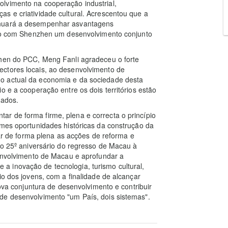
lvimento na cooperação industrial,
s e criatividade cultural. Acrescentou que a
inuará a desempenhar asvantagens
ando com Shenzhen um desenvolvimento conjunto
zhen do PCC, Meng Fanli agradeceu o forte
ctores locais, ao desenvolvimento de
o actual da economia e da sociedade desta
o e a cooperação entre os dois territórios estão
tados.
r de forma firme, plena e correcta o princípio
rmes oportunidades históricas da construção da
de forma plena as acções de reforma e
 do 25º aniversário do regresso de Macau à
senvolvimento de Macau e aprofundar a
 inovação de tecnologia, turismo cultural,
io dos jovens, com a finalidade de alcançar
nova conjuntura de desenvolvimento e contribuir
de desenvolvimento "um País, dois sistemas".