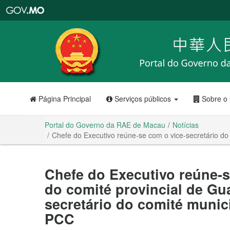
Portal
do
Governo
da
RAE
de
Macau
Página Principal
Serviços públicos
Sobre o
Portal do Governo da RAE de Macau
Notícias
Chefe do Executivo reúne-se com o vice-secretário d
Chefe do Executivo reúne-s
do comité provincial de G
secretário do comité muni
PCC