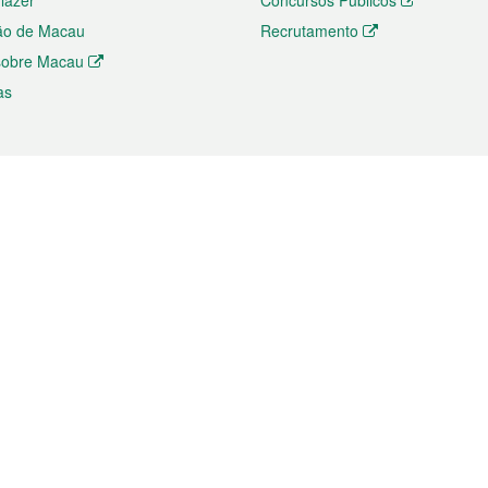
 lazer
Concursos Públicos
ão de Macau
Recrutamento
 sobre Macau
as
ios e comércio
Directório
 e Investimento
Directório de Aplicações para T
o Comércio e Convenções em
Directório de Redes Sociais
Directório de Websites Temático
dades de Negócios e Serviços
Directório RSS
s
Descarregamento de impressos
ão dos Mercados
de Intelectual