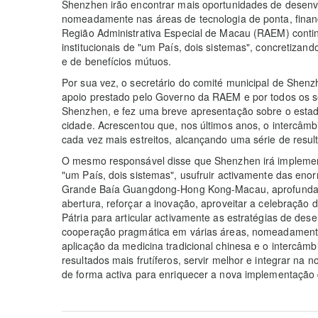
Shenzhen irão encontrar mais oportunidades de desenvo
nomeadamente nas áreas de tecnologia de ponta, finança
Região Administrativa Especial de Macau (RAEM) cont
institucionais de "um País, dois sistemas", concretiz
e de benefícios mútuos.
Por sua vez, o secretário do comité municipal de Shen
apoio prestado pelo Governo da RAEM e por todos os se
Shenzhen, e fez uma breve apresentação sobre o estad
cidade. Acrescentou que, nos últimos anos, o intercâmbi
cada vez mais estreitos, alcançando uma série de resul
O mesmo responsável disse que Shenzhen irá implementa
"um País, dois sistemas", usufruir activamente das eno
Grande Baía Guangdong-Hong Kong-Macau, aprofundar 
abertura, reforçar a inovação, aproveitar a celebração
Pátria para articular activamente as estratégias de de
cooperação pragmática em várias áreas, nomeadamente a
aplicação da medicina tradicional chinesa e o intercâmb
resultados mais frutíferos, servir melhor e integrar na 
de forma activa para enriquecer a nova implementação 