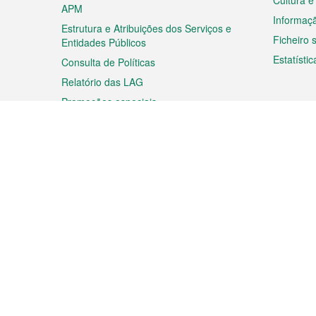
Cultura e
APM
Informaç
Estrutura e Atribuições dos Serviços e
Ficheiro
Entidades Públicos
Estatístic
Consulta de Políticas
Relatório das LAG
Promoções especiais
Viagem
Negóc
Planear a sua viagem
Negócios
Descobrir Macau
Feiras d
Macau
Espectáculos e Entretenimento
Oportuni
Roteiro de Compras
das PME
Eventos e Festividades
Informaç
Proprieda