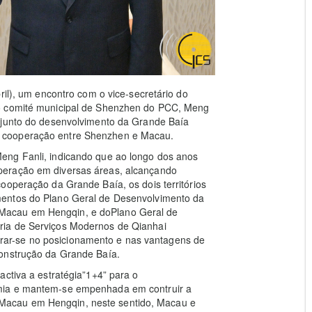
ril), um encontro com o vice-secretário do
do comité municipal de Shenzhen do PCC, Meng
njunto do desenvolvimento da Grande Baía
 cooperação entre Shenzhen e Macau.
eng Fanli, indicando que ao longo dos anos
peração em diversas áreas, alcançando
ooperação da Grande Baía, os dois territórios
mentos do Plano Geral de Desenvolvimento da
Macau em Hengqin, e doPlano Geral de
ria de Serviços Modernos de Qianhai
ar-se no posicionamento e nas vantagens de
construção da Grande Baía.
activa a estratégia”1+4” para o
mia e mantem-se empenhada em contruir a
acau em Hengqin, neste sentido, Macau e