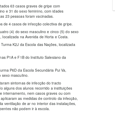
stados 63 casos graves de gripe com
ino e 31 do sexo feminino, com idades
nas 23 pessoas foram vacinadas.
s de 4 casos de infecção colectiva de gripe.
uatro (4) do sexo masculino e cinco (5) do sexo
 localizada na Avenida de Horta e Costa.
a Turma K2J da Escola das Nações, localizada
mas P1A e F1B do Instituto Salesiano da
 Turma P6D da Escola Secundária Pui Va,
o sexo masculino.
taram sintomas de infecção do tracto
o alguns dos alunos recorrido a instituições
de internamento, nem casos graves ou com
aplicaram as medidas de controlo da infecção,
 ventilação de ar no interior das instalações,
entes não podem ir à escola.