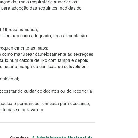
nças do tracto respiratório superior, os
s para adopção das seguintes medidas de
id-19 recomemdada;
iar têm um sono adequado, uma alimentação
 frequentemente as mãos;
 bem como manusear cautelosamente as secreções
tá-lo num caixote de lixo com tampa e depois
ço, usar a manga da camisola ou cotovelo em
ambiental;
cessitar de cuidar de doentes ou de recorrer a
m médico e permanecer em casa para descanso,
intomas se agravarem.