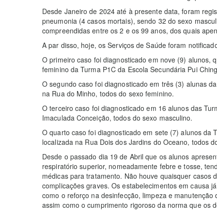
Desde Janeiro de 2024 até à presente data, foram regi
pneumonia (4 casos mortais), sendo 32 do sexo mascul
compreendidas entre os 2 e os 99 anos, dos quais ape
A par disso, hoje, os Serviços de Saúde foram notificado
O primeiro caso foi diagnosticado em nove (9) alunos, q
feminino da Turma P1C da Escola Secundária Pui Ching,
O segundo caso foi diagnosticado em três (3) alunas d
na Rua do Minho, todos do sexo feminino.
O terceiro caso foi diagnosticado em 16 alunos das Tur
Imaculada Conceição, todos do sexo masculino.
O quarto caso foi diagnosticado em sete (7) alunos da
localizada na Rua Dois dos Jardins do Oceano, todos d
Desde o passado dia 19 de Abril que os alunos apresen
respiratório superior, nomeadamente febre e tosse, tend
médicas para tratamento. Não houve quaisquer casos 
complicações graves. Os estabelecimentos em causa já 
como o reforço na desinfecção, limpeza e manutenção da
assim como o cumprimento rigoroso da norma que os do