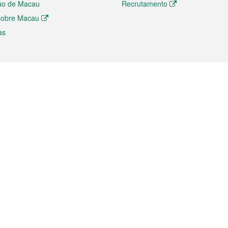
ão de Macau
Recrutamento
 sobre Macau
as
ios e comércio
Directório
 e Investimento
Directório de Aplicações para T
o Comércio e Convenções em
Directório de Redes Sociais
Directório de Websites Temático
dades de Negócios e Serviços
Directório RSS
s
Descarregamento de impressos
ão dos Mercados
de Intelectual