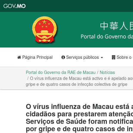
Portal
do
Governo
da
RAE
de
Macau
Página Principal
Serviços públicos
Sobre o
Portal do Governo da RAE de Macau
Notícias
O vírus influenza de Macau está activo e é apelado a
gripe e de quatro casos de infecção colectiva de gripe
O vírus influenza de Macau está 
cidadãos para prestarem atençã
Serviços de Saúde foram notific
por gripe e de quatro casos de in