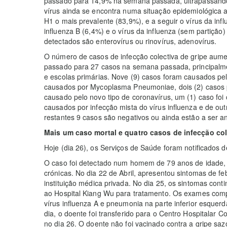
passado para 14,9% na semana passada, ultrapassando 
vírus ainda se encontra numa situação epidemiológica ac
H1 o mais prevalente (83,9%), e a seguir o vírus da inf
influenza B (6,4%) e o vírus da influenza (sem partição)
detectados são enterovírus ou rinovírus, adenovírus.
O número de casos de infecção colectiva de gripe au
passado para 27 casos na semana passada, principalment
e escolas primárias. Nove (9) casos foram causados pelo
causados por Mycoplasma Pneumoniae, dois (2) casos pe
causado pelo novo tipo de coronavírus, um (1) caso foi
causados por infecção mista do vírus influenza e de outr
restantes 9 casos são negativos ou ainda estão a ser a
Mais um caso mortal e quatro casos de infecção col
Hoje (dia 26), os Serviços de Saúde foram notificados 
O caso foi detectado num homem de 79 anos de idade, 
crónicas. No dia 22 de Abril, apresentou sintomas de fe
instituição médica privada. No dia 25, os sintomas cont
ao Hospital Kiang Wu para tratamento. Os exames comp
vírus influenza A e pneumonia na parte inferior esque
dia, o doente foi transferido para o Centro Hospitalar 
no dia 26. O doente não foi vacinado contra a gripe saz