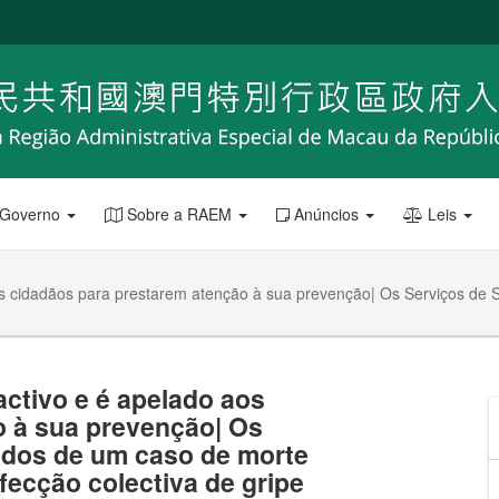
 Governo
Sobre a RAEM
Anúncios
Leis
os cidadãos para prestarem atenção à sua prevenção| Os Serviços de 
activo e é apelado aos
o à sua prevenção| Os
ados de um caso de morte
fecção colectiva de gripe