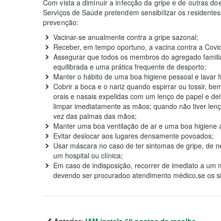
Com vista a diminuir a infecção da gripe e de outras doe
Serviços de Saúde pretendem sensibilizar os residente
prevenção:
Vacinar-se anualmente contra a gripe sazonal;
Receber, em tempo oportuno, a vacina contra a Cov
Assegurar que todos os membros do agregado famil
equilibrada e uma prática frequente de desporto;
Manter o hábito de uma boa higiene pessoal e lavar
Cobrir a boca e o nariz quando espirrar ou tossir,
orais e nasais expelidas com um lenço de papel e dei
limpar imediatamente as mãos; quando não tiver len
vez das palmas das mãos;
Manter uma boa ventilação de ar e uma boa higiene 
Evitar deslocar aos lugares densamente povoados;
Usar máscara no caso de ter sintomas de gripe, de ne
um hospital ou clínica;
Em caso de indisposição, recorrer de imediato a u
devendo ser procuradoo atendimento médico,se os s