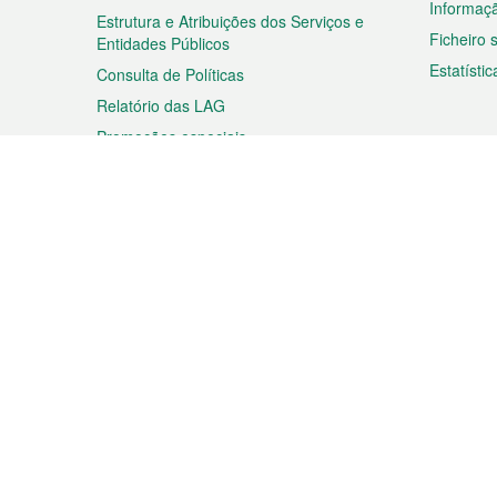
Informaç
Estrutura e Atribuições dos Serviços e
Ficheiro
Entidades Públicos
Estatístic
Consulta de Políticas
Relatório das LAG
Promoções especiais
Viagem
Negóc
Planear a sua viagem
Negócios
Descobrir Macau
Feiras d
Macau
Espectáculos e Entretenimento
Oportuni
Roteiro de Compras
das PME
Eventos e Festividades
Informaç
Proprieda
Rodapé
Idiomas
Ligações