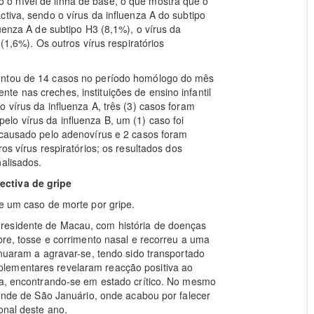
o nível de linha de base, o que mostra que o
tiva, sendo o vírus da influenza A do subtipo
luenza A de subtipo H3 (8,1%), o vírus da
 (1,6%). Os outros vírus respiratórios
mentou de 14 casos no período homólogo do mês
e nas creches, instituições de ensino infantil
 vírus da influenza A, três (3) casos foram
lo vírus da influenza B, um (1) caso foi
 causado pelo adenovírus e 2 casos foram
os vírus respiratórios; os resultados dos
nalisados.
ectiva de gripe
de um caso de morte por gripe.
residente de Macau, com história de doenças
bre, tosse e corrimento nasal e recorreu a uma
inuaram a agravar-se, tendo sido transportado
lementares revelaram reacção positiva ao
rda, encontrando-se em estado crítico. No mesmo
Conde de São Januário, onde acabou por falecer
onal deste ano.