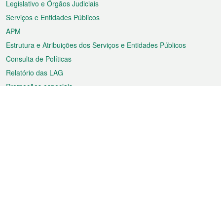
Legislativo e Órgãos Judiciais
Serviços e Entidades Públicos
APM
Estrutura e Atribuições dos Serviços e Entidades Públicos
Consulta de Políticas
Relatório das LAG
Promoções especiais
Sobre a RAEM
Tempo
Transporte
Feriados
Cultura e lazer
Informação de Macau
Ficheiro sobre Macau
Estatísticas