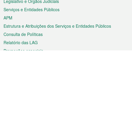
Legislativo e Órgãos Judiciais
Serviços e Entidades Públicos
APM
Estrutura e Atribuições dos Serviços e Entidades Públicos
Consulta de Políticas
Relatório das LAG
Promoções especiais
Sobre a RAEM
Tempo
Transporte
Feriados
Cultura e lazer
Informação de Macau
Ficheiro sobre Macau
Estatísticas