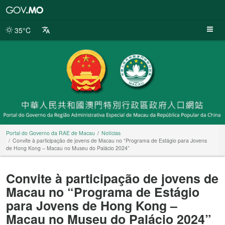
Portal
do
Governo
35°C
da
RAE
de
Macau
Portal do Governo da RAE de Macau
Notícias
Convite à participação de jovens de Macau no “Programa de Estágio para Jovens
de Hong Kong – Macau no Museu do Palácio 2024”
Convite à participação de jovens de
Macau no “Programa de Estágio
para Jovens de Hong Kong –
Macau no Museu do Palácio 2024”