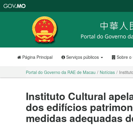
Portal
do
Governo
da
RAE
de
Macau
Página Principal
Serviços públicos
Sobre o
Portal do Governo da RAE de Macau
Notícias
Institu
Instituto Cultural ape
dos edifícios patrimo
medidas adequadas d