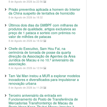
8 de Agosto de 2026 às 22:56
Prisão preventiva aplicada a homem do Interior
da China suspeito de tentativa de homicídio
8 de Agosto de 2026 às 18:32
Últimos dois dias da GMBPF com milhares de
produtos de qualidade, artigos exclusivos ao
preço de 1 pataca e sorteio com prémios no
valor de milhões de patacas
8 de Agosto de 2026 às 18:32
Chefe do Executivo, Sam Hou Fai, na
cerimónia de tomada de posse da quarta
direcção da Associação de Agentes da Área
Jurídica de Macau e no 10.º aniversário da
associação.
8 de Agosto de 2026 às 12:04
Tam Vai Man instou a MUR a explorar modelos
inovadores e diversificados para impulsionar a
renovação urbana
8 de Agosto de 2026 às 11:28
Terceiro aniversário da entrada em
Funcionamento do Posto de Transferência de
Mercadorias Transfronteiriço de Macau da
Ponte Hong Kong-Zhuhai-Macau Impulso à