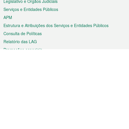
Legislativo e Órgãos Judiciais
Serviços e Entidades Públicos
APM
Estrutura e Atribuições dos Serviços e Entidades Públicos
Consulta de Políticas
Relatório das LAG
Promoções especiais
Sobre a RAEM
Tempo
Transporte
Feriados
Cultura e lazer
Informação de Macau
Ficheiro sobre Macau
Estatísticas