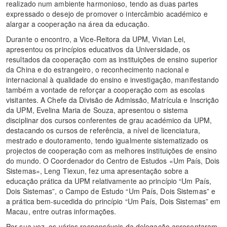
realizado num ambiente harmonioso, tendo as duas partes
expressado o desejo de promover o intercâmbio académico e
alargar a cooperação na área da educação.
Durante o encontro, a Vice-Reitora da UPM, Vivian Lei,
apresentou os princípios educativos da Universidade, os
resultados da cooperação com as instituições de ensino superior
da China e do estrangeiro, o reconhecimento nacional e
internacional à qualidade do ensino e investigação, manifestando
também a vontade de reforçar a cooperação com as escolas
visitantes. A Chefe da Divisão de Admissão, Matrícula e Inscrição
da UPM, Evelina Maria de Souza, apresentou o sistema
disciplinar dos cursos conferentes de grau académico da UPM,
destacando os cursos de referência, a nível de licenciatura,
mestrado e doutoramento, tendo igualmente sistematizado os
projectos de cooperação com as melhores instituições de ensino
do mundo. O Coordenador do Centro de Estudos «Um País, Dois
Sistemas», Leng Tiexun, fez uma apresentação sobre a
educação prática da UPM relativamente ao princípio “Um País,
Dois Sistemas”, o Campo de Estudo “Um País, Dois Sistemas” e
a prática bem-sucedida do princípio “Um País, Dois Sistemas” em
Macau, entre outras informações.
Por sua vez, os vários responsáveis da delegação apresentaram