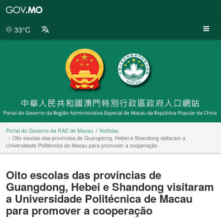
Portal
do
Governo
33°C
da
RAE
de
Macau
Portal do Governo da RAE de Macau
Notícias
Oito escolas das províncias de Guangdong, Hebei e Shandong visitaram a
Universidade Politécnica de Macau para promover a cooperação
Oito escolas das províncias de
Guangdong, Hebei e Shandong visitaram
a Universidade Politécnica de Macau
para promover a cooperação