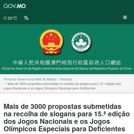
Portal
do
Governo
33°C
da
RAE
de
Macau
Portal do Governo da RAE de Macau
Notícias
Mais de 3000 propostas submetidas na recolha de slogans para 15.ª edição dos
Jogos Nacionais e os Jogos Olímpicos Especiais para Deficientes
Mais de 3000 propostas submetidas
na recolha de slogans para 15.ª edição
dos Jogos Nacionais e os Jogos
Olímpicos Especiais para Deficientes