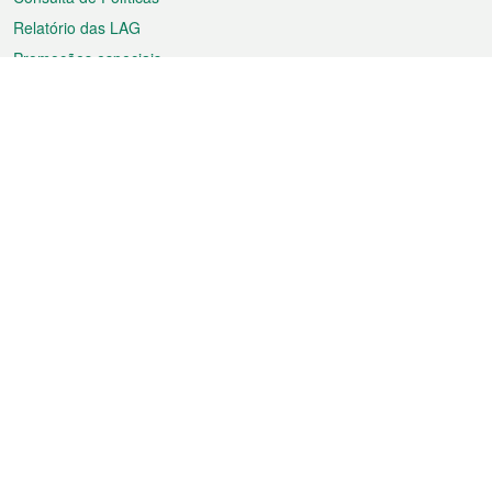
Relatório das LAG
Promoções especiais
Sobre a RAEM
Tempo
Transporte
Feriados
Cultura e lazer
Informação de Macau
Ficheiro sobre Macau
Estatísticas
Anúncios
Notícias
Vídeos