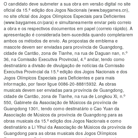
O candidato deve submeter a sua obra em versão digital no site
oficial da 15.ª edição dos Jogos Nacionais (www.baygames.cn),
no site oficial dos Jogos Olímpicos Especiais para Deficientes
(www.baygames.cn/para) e simultaneamente enviar pelo correio
a obra e os respectivos documentos em papel (correio rápido). A
apresentação é considerada bem-sucedida quando completarem
ambos os métodos de envio. As propostas de emblema e
mascote devem ser enviadas para província de Guangdong,
o
cidade de Cantão, zona de Tianhe, na rua de Daguan nan, n.
o
36, na Comissão Executiva Provincial, 4.
andar, tendo como
destinatário a divisão de divulgação de notícias da Comissão
Executiva Provincial da 15.ª edição dos Jogos Nacionais e dos
Jogos Olímpicos Especiais para Deficientes e para mais
informação, por favor ligue 0086-20-88815932. As obras
musicais devem ser enviadas para província de Guangdong,
o
cidade de Cantão, zona de Tianhe, na rua de Longkou Xi, n.
550, Gabinete da Associação de Músicos da província de
Guangdong 1301, tendo como destinatário o Cao Yuan da
Associação de Músicos da província de Guangdong para as
obras musicais da 15.ª edição dos Jogos Nacionais e como
destinatário a Li Yihui da Associação de Músicos da província de
Guangdong para as obras musicais dos Jogos Olímpicos