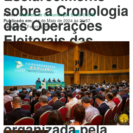
sobre a Cronologia
Fonte:
Gabinete de Comunicação Social (GCS)
das Operações
Publicado em:
14 de Maio de 2024 às 21:57
Categoria:
Fotorreportagem
Eleitorais das
Eleições dos
Membros da
Comissão Eleitoral
do Chefe do
Executivo 2024,
organizada pela