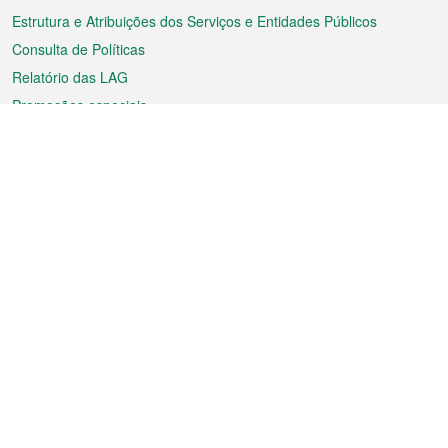
Estrutura e Atribuições dos Serviços e Entidades Públicos
Consulta de Políticas
Relatório das LAG
Promoções especiais
Sobre a RAEM
Tempo
Transporte
Feriados
Cultura e lazer
Informação de Macau
Ficheiro sobre Macau
Estatísticas
Anúncios