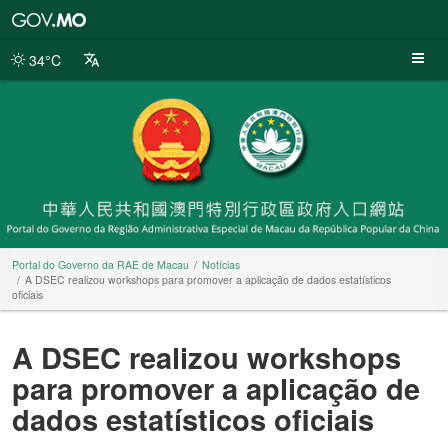
Portal
do
Governo
34°C
da
RAE
de
Macau
Portal do Governo da RAE de Macau
Notícias
A DSEC realizou workshops para promover a aplicação de dados estatísticos
oficiais
A DSEC realizou workshops
para promover a aplicação de
dados estatísticos oficiais