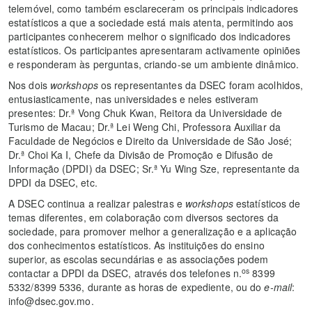
telemóvel, como também esclareceram os principais indicadores
estatísticos a que a sociedade está mais atenta, permitindo aos
participantes conhecerem melhor o significado dos indicadores
estatísticos. Os participantes apresentaram activamente opiniões
e responderam às perguntas, criando-se um ambiente dinâmico.
Nos dois
workshops
os representantes da DSEC foram acolhidos,
entusiasticamente, nas universidades e neles estiveram
presentes: Dr.ª Vong Chuk Kwan, Reitora da Universidade de
Turismo de Macau; Dr.ª Lei Weng Chi, Professora Auxiliar da
Faculdade de Negócios e Direito da Universidade de São José;
Dr.ª Choi Ka I, Chefe da Divisão de Promoção e Difusão de
Informação (DPDI) da DSEC; Sr.ª Yu Wing Sze, representante da
DPDI da DSEC, etc.
A DSEC continua a realizar palestras e
workshops
estatísticos de
temas diferentes, em colaboração com diversos sectores da
sociedade, para promover melhor a generalização e a aplicação
dos conhecimentos estatísticos. As instituições do ensino
superior, as escolas secundárias e as associações podem
os
contactar a DPDI da DSEC, através dos telefones n.
8399
5332/8399 5336, durante as horas de expediente, ou do
e-mail
:
info@dsec.gov.mo.