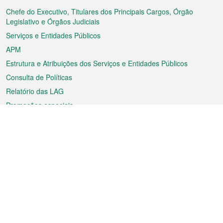
rodapé
Chefe do Executivo, Titulares dos Principais Cargos, Órgão
Legislativo e Órgãos Judiciais
Serviços e Entidades Públicos
APM
Estrutura e Atribuições dos Serviços e Entidades Públicos
Consulta de Políticas
Relatório das LAG
Promoções especiais
Sobre a RAEM
Tempo
Transporte
Feriados
Cultura e lazer
Informação de Macau
Ficheiro sobre Macau