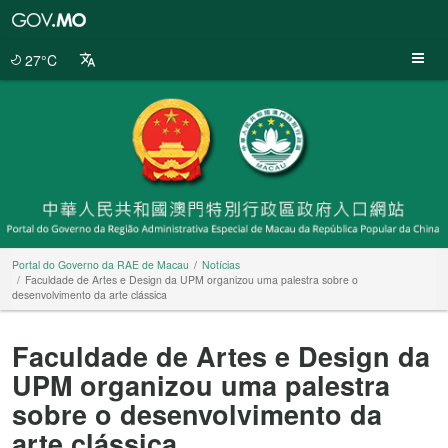
Portal
do
Governo
27°C
da
RAE
de
Macau
Portal do Governo da RAE de Macau
Notícias
Faculdade de Artes e Design da UPM organizou uma palestra sobre o
desenvolvimento da arte clássica
Faculdade de Artes e Design da
UPM organizou uma palestra
sobre o desenvolvimento da
arte clássica