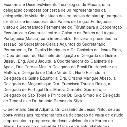
Economia e Desenvolvimento Tecnológico de Macau, uma
delegação composta por cerca de 30 representantes da
delegação de visita de estudo das empresas de startup, parques
científicos e incubadoras dos Países de Língua Portuguesa
visitou o Secretariado Permanente do Fórum para a Cooperação
Económica e Comercial entre a China e os Países de Língua
Portuguesa(Macau) para intercâmbio. Estiveram presentes na
sessão, os Secretários-Gerais Adjuntos do Secretariado
Permanente, Dr. Danilo Henriques e Dr. Casimiro de Jesus Pinto,
o Coordenador do Gabinete de Ligação e Delegado da Guiné-
Bissau, Eng. Abdú Jaquité, a Coordenadora do Gabinete de
Apoio, Dra. Teresa Mok, o Delegado do Brasil Dr. Hervelter de
Mattos, o Delegado de Cabo Verde Dr. Nuno Furtado, a
Delegada da Guiné Equatorial Dra. Cristina Mangue Abeso, a
Delegada de Moçambique Dra. Francisca Torcida Reino, a
Delegada de Portugal Dra. Márcia Cordeiro Guerreiro, o
Delegado de São Tomé e Príncipe Dr. Gika Simão e o Delegado
de Timor-Leste Dr. António Ramos da Silva.
O Secretário-Geral Adjunto, Dr. Casimiro de Jesus Pinto, deu as
boas-vindas aos representantes da delegação de visita de estudo
e apresentou o progresso do desenvolvimento do Fórum de
Macau bem como o papel de Macau enquanto Plataforma.