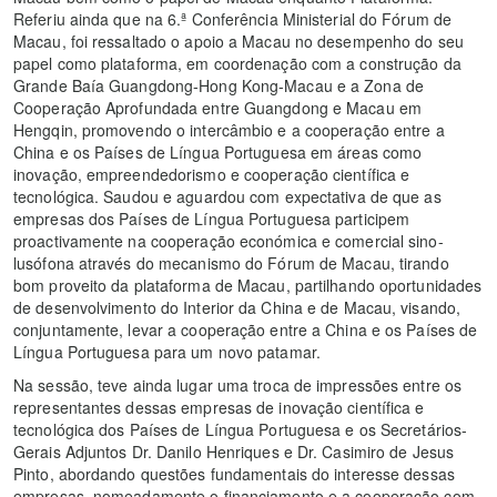
Referiu ainda que na 6.ª Conferência Ministerial do Fórum de
Macau, foi ressaltado o apoio a Macau no desempenho do seu
papel como plataforma, em coordenação com a construção da
Grande Baía Guangdong-Hong Kong-Macau e a Zona de
Cooperação Aprofundada entre Guangdong e Macau em
Hengqin, promovendo o intercâmbio e a cooperação entre a
China e os Países de Língua Portuguesa em áreas como
inovação, empreendedorismo e cooperação científica e
tecnológica. Saudou e aguardou com expectativa de que as
empresas dos Países de Língua Portuguesa participem
proactivamente na cooperação económica e comercial sino-
lusófona através do mecanismo do Fórum de Macau, tirando
bom proveito da plataforma de Macau, partilhando oportunidades
de desenvolvimento do Interior da China e de Macau, visando,
conjuntamente, levar a cooperação entre a China e os Países de
Língua Portuguesa para um novo patamar.
Na sessão, teve ainda lugar uma troca de impressões entre os
representantes dessas empresas de inovação científica e
tecnológica dos Países de Língua Portuguesa e os Secretários-
Gerais Adjuntos Dr. Danilo Henriques e Dr. Casimiro de Jesus
Pinto, abordando questões fundamentais do interesse dessas
empresas, nomeadamente o financiamento e a cooperação com