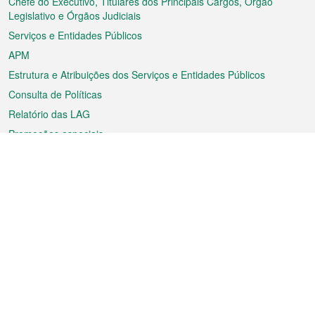
rodapé
Chefe do Executivo, Titulares dos Principais Cargos, Órgão
Legislativo e Órgãos Judiciais
Serviços e Entidades Públicos
APM
Estrutura e Atribuições dos Serviços e Entidades Públicos
Consulta de Políticas
Relatório das LAG
Promoções especiais
Sobre a RAEM
Tempo
Transporte
Feriados
Cultura e lazer
Informação de Macau
Ficheiro sobre Macau