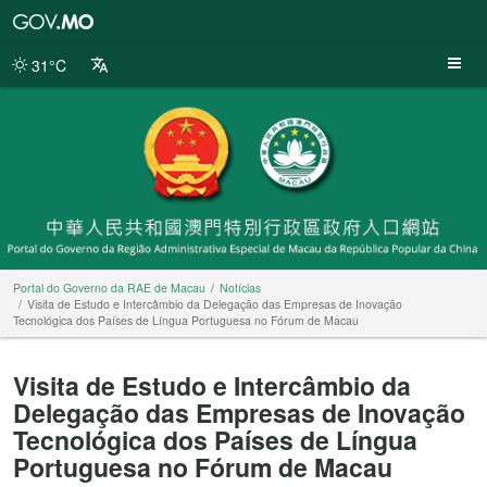
Portal
do
Governo
31°C
da
RAE
de
Macau
Portal do Governo da RAE de Macau
Notícias
Visita de Estudo e Intercâmbio da Delegação das Empresas de Inovação
Tecnológica dos Países de Língua Portuguesa no Fórum de Macau
Visita de Estudo e Intercâmbio da
Delegação das Empresas de Inovação
Tecnológica dos Países de Língua
Portuguesa no Fórum de Macau