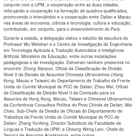
conjunto com a UPM, a cooperação entre as duas cidades,
reforçando a cooperação na formação de quadros qualificados,
promovendo o intercâmbio e a cooperação entre Dalian e Macau
nas áreas de economia, ciência e tecnologia, cultura e educação,
contribuindo, em conjunto, para o desenvolvimento do País.
Durante a estada, a delegação visitou o estúdio de escultura do
Professor Wu Weishan e o Centro de Investigação de Engenharia
em Tecnologia Aplicada à Tradução Automática e Inteligência
Artificial, Ministério da Educação, entre outras instalações
pedagógicas e de investigação. Estiveram também presentes no
encontro: Zhong Xiaoyun, Oficial da Classificação de Divisão
Nível II da Divisão de Assuntos Chineses Ultramarinos (Hong
Kong, Macau e Taiwan) do Departamento de Trabalho da Frente
Unida do Comité Municipal do PCC de Dalian; Zhou Wei, Oficial
da Classificação de Divisão Nível II da Comissão para os
Assuntos de Hong Kong, Macau, Taiwan e Chineses Ultramarinos
da Conferência Consultiva Política do Povo Chinês de Dalian; Wei
Chao, Sub-Chefe da Divisão de Oficiais do Departamento de
Trabalhos da Frente Unida do Comité Municipal do PCC de
Dalian; Zhang Yunfeng, Director Substituto da Faculdade de
Línguas e Tradução da UPM; e Cheong Weng Lam, Chefe do
Serviço de Assuntos Académicos, entre outros.