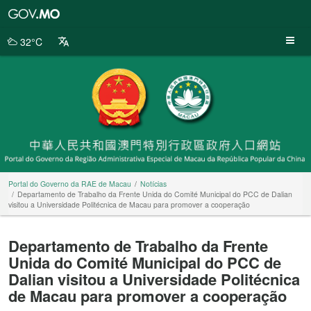
Portal
do
Governo
32°C
da
RAE
de
Macau
Portal do Governo da RAE de Macau
Notícias
Departamento de Trabalho da Frente Unida do Comité Municipal do PCC de Dalian
visitou a Universidade Politécnica de Macau para promover a cooperação
Departamento de Trabalho da Frente
Unida do Comité Municipal do PCC de
Dalian visitou a Universidade Politécnica
de Macau para promover a cooperação