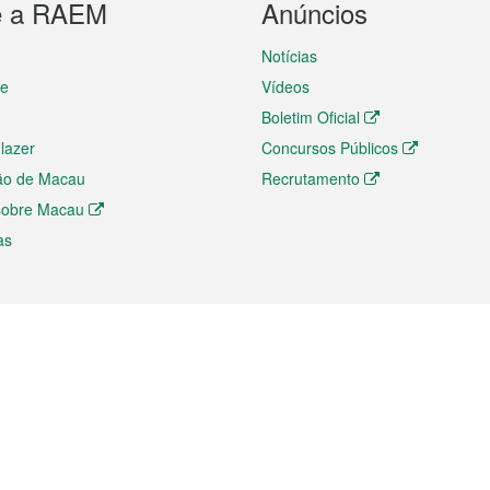
e a RAEM
Anúncios
Notícias
te
Vídeos
Boletim Oficial
 lazer
Concursos Públicos
ão de Macau
Recrutamento
 sobre Macau
as
ios e comércio
Directório
 e Investimento
Directório de Aplicações para T
o Comércio e Convenções em
Directório de Redes Sociais
Directório de Websites Temático
dades de Negócios e Serviços