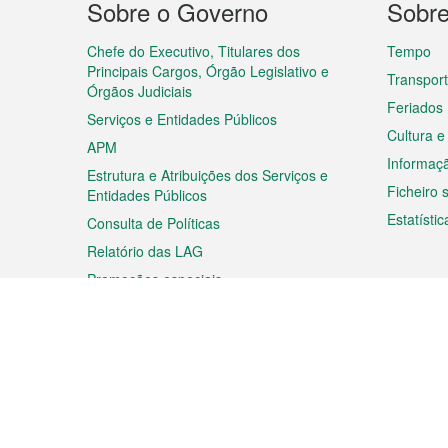
Sobre o Governo
Sobr
do
rodapé
Chefe do Executivo, Titulares dos
Tempo
Principais Cargos, Órgão Legislativo e
Transpor
Órgãos Judiciais
Feriados
Serviços e Entidades Públicos
Cultura e
APM
Informaç
Estrutura e Atribuições dos Serviços e
Ficheiro
Entidades Públicos
Estatístic
Consulta de Políticas
Relatório das LAG
Promoções especiais
Viagem
Negóc
Planear a sua viagem
Negócios
Descobrir Macau
Feiras d
Macau
Espectáculos e Entretenimento
Oportuni