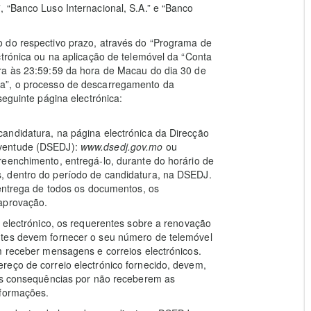
 “Banco Luso Internacional, S.A.” e “Banco
 do respectivo prazo, através do “Programa de
ctrónica ou na aplicação de telemóvel da “Conta
ra às 23:59:59 da hora de Macau do dia 30 de
ca”, o processo de descarregamento da
seguinte página electrónica:
andidatura, na página electrónica da Direcção
uventude (DSEDJ):
www.dsedj.gov.mo
ou
reenchimento, entregá-lo, durante do horário de
, dentro do período de candidatura, na DSEDJ.
 entrega de todos os documentos, os
 aprovação.
o electrónico, os requerentes sobre a renovação
ntes devem fornecer o seu número de telemóvel
m receber mensagens e correios electrónicos.
reço de correio electrónico fornecido, devem,
 as consequências por não receberem as
nformações.