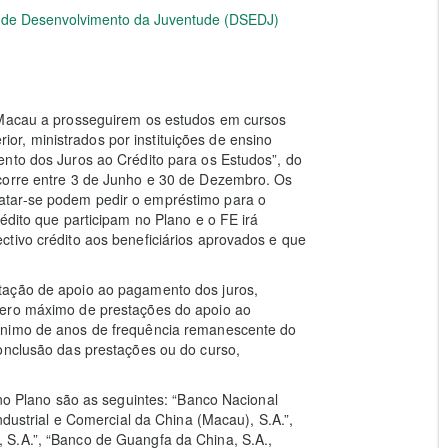
e de Desenvolvimento da Juventude (DSEDJ)
e Macau a prosseguirem os estudos em cursos
erior, ministrados por instituições de ensino
ento dos Juros ao Crédito para os Estudos”, do
corre entre 3 de Junho e 30 de Dezembro. Os
atar-se podem pedir o empréstimo para o
édito que participam no Plano e o FE irá
tivo crédito aos beneficiários aprovados e que
tação de apoio ao pagamento dos juros,
mero máximo de prestações do apoio ao
ínimo de anos de frequência remanescente do
onclusão das prestações ou do curso,
 no Plano são as seguintes: “Banco Nacional
ndustrial e Comercial da China (Macau), S.A.”,
S.A.”, “Banco de Guangfa da China, S.A.,