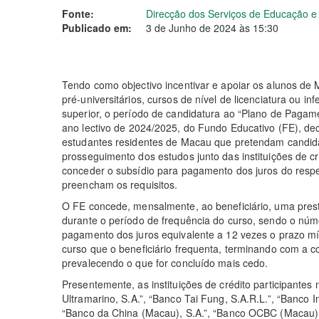
Fonte:
Direcção dos Serviços de Educação 
Publicado em:
3 de Junho de 2024 às 15:30
Tendo como objectivo incentivar e apoiar os alunos d
pré-universitários, cursos de nível de licenciatura ou inf
superior, o período de candidatura ao “Plano de Pagam
ano lectivo de 2024/2025, do Fundo Educativo (FE), de
estudantes residentes de Macau que pretendam candid
prosseguimento dos estudos junto das instituições de cr
conceder o subsídio para pagamento dos juros do respec
preencham os requisitos.
O FE concede, mensalmente, ao beneficiário, uma pres
durante o período de frequência do curso, sendo o nú
pagamento dos juros equivalente a 12 vezes o prazo m
curso que o beneficiário frequenta, terminando com a c
prevalecendo o que for concluído mais cedo.
Presentemente, as instituições de crédito participantes
Ultramarino, S.A.”, “Banco Tai Fung, S.A.R.L.”, “Banco I
“Banco da China (Macau), S.A.”, “Banco OCBC (Macau), 