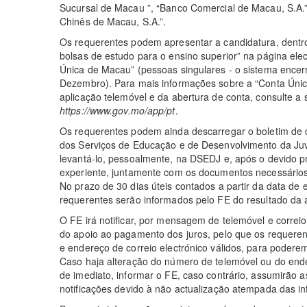
Sucursal de Macau ”, “Banco Comercial de Macau, S.A.”,
Chinês de Macau, S.A.”.
Os requerentes podem apresentar a candidatura, dentro
bolsas de estudo para o ensino superior” na página ele
Única de Macau” (pessoas singulares - o sistema encer
Dezembro). Para mais informações sobre a “Conta Úni
aplicação telemóvel e da abertura de conta, consulte a 
https://www.gov.mo/app/pt
.
Os requerentes podem ainda descarregar o boletim de c
dos Serviços de Educação e de Desenvolvimento da J
levantá-lo, pessoalmente, na DSEDJ e, após o devido p
experiente, juntamente com os documentos necessários
No prazo de 30 dias úteis contados a partir da data de
requerentes serão informados pelo FE do resultado da
O FE irá notificar, por mensagem de telemóvel e correi
do apoio ao pagamento dos juros, pelo que os requere
e endereço de correio electrónico válidos, para podere
Caso haja alteração do número de telemóvel ou do ende
de imediato, informar o FE, caso contrário, assumirão
notificações devido à não actualização atempada das i