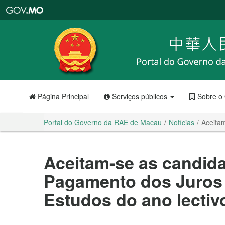
Portal
do
Governo
da
RAE
de
Macau
Página Principal
Serviços públicos
Sobre o
Portal do Governo da RAE de Macau
Notícias
Aceita
Aceitam-se as candida
Pagamento dos Juros 
Estudos do ano lectiv