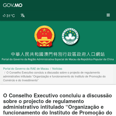
Portal
do
Governo
31°C
da
RAE
de
Macau
Portal do Governo da RAE de Macau
Notícias
O Conselho Executivo concluiu a discussão sobre o projecto de regulamento
administrativo intitulado “Organização e funcionamento do Instituto de Promoção do
Comércio e do Investimento”
O Conselho Executivo concluiu a discussão
sobre o projecto de regulamento
administrativo intitulado “Organização e
funcionamento do Instituto de Promoção do