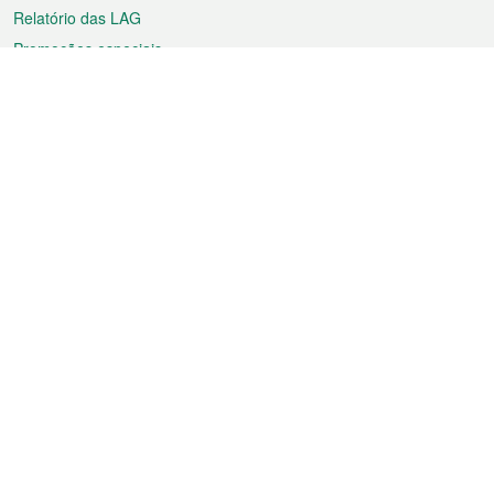
Relatório das LAG
Promoções especiais
Sobre a RAEM
Tempo
Transporte
Feriados
Cultura e lazer
Informação de Macau
Ficheiro sobre Macau
Estatísticas
Anúncios
Notícias
Vídeos