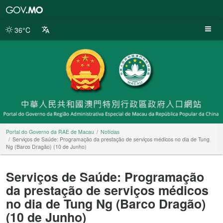
Portal
do
Governo
36°C
da
RAE
de
Macau
Portal do Governo da RAE de Macau
Notícias
Serviços de Saúde: Programação da prestação de serviços médicos no dia de Tung
Ng (Barco Dragão) (10 de Junho)
Serviços de Saúde: Programação
da prestação de serviços médicos
no dia de Tung Ng (Barco Dragão)
(10 de Junho)