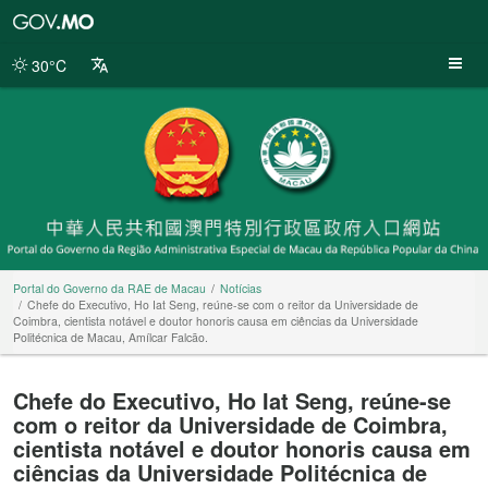
Portal
do
Governo
30°C
da
RAE
de
Macau
Portal do Governo da RAE de Macau
Notícias
Chefe do Executivo, Ho Iat Seng, reúne-se com o reitor da Universidade de
Coimbra, cientista notável e doutor honoris causa em ciências da Universidade
Politécnica de Macau, Amílcar Falcão.
Chefe do Executivo, Ho Iat Seng, reúne-se
com o reitor da Universidade de Coimbra,
cientista notável e doutor honoris causa em
ciências da Universidade Politécnica de