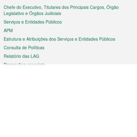
rodapé
Chefe do Executivo, Titulares dos Principais Cargos, Órgão
Legislativo e Órgãos Judiciais
Serviços e Entidades Públicos
APM
Estrutura e Atribuições dos Serviços e Entidades Públicos
Consulta de Políticas
Relatório das LAG
Promoções especiais
Sobre a RAEM
Tempo
Transporte
Feriados
Cultura e lazer
Informação de Macau
Ficheiro sobre Macau