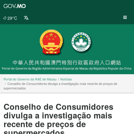
Portal
do
Governo
29°C
da
RAE
de
Macau
Portal do Governo da RAE de Macau
Notícias
Conselho de Consumidores divulga a investigação mais recente de preços de
supermercados
Conselho de Consumidores
divulga a investigação mais
recente de preços de
supermercados