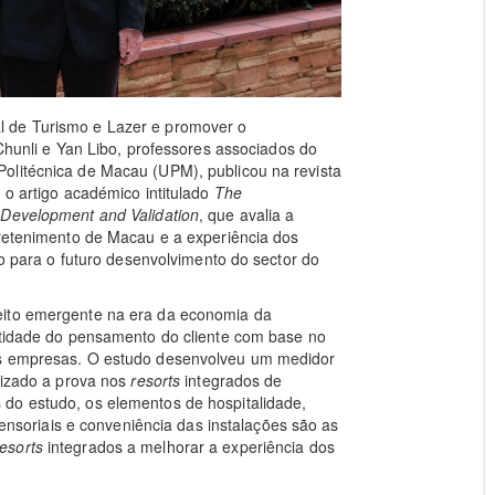
l de Turismo e Lazer e promover o
 Chunli e Yan Libo, professores associados do
olitécnica de Macau (UPM), publicou na revista
 o artigo académico intitulado
The
 Development and Validation
, que avalia a
retenimento de Macau e a experiência dos
co para o futuro desenvolvimento do sector do
eito emergente na era da economia da
entidade do pensamento do cliente com base no
as empresas. O estudo desenvolveu um medidor
alizado a prova nos
resorts
integrados de
do estudo, os elementos de hospitalidade,
ssensoriais e conveniência das instalações são as
resorts
integrados a melhorar a experiência dos