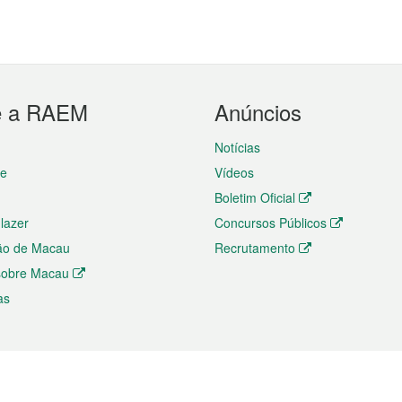
e a RAEM
Anúncios
Notícias
te
Vídeos
Boletim Oficial
 lazer
Concursos Públicos
ão de Macau
Recrutamento
 sobre Macau
as
ios e comércio
Directório