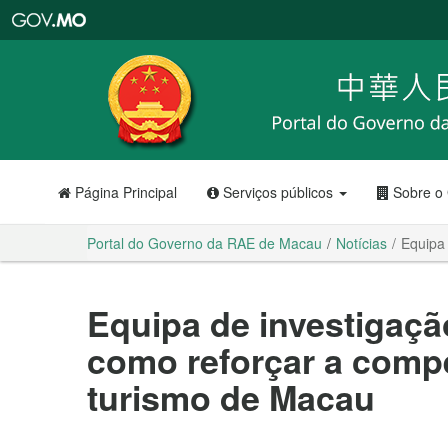
Portal
do
Governo
da
RAE
de
Macau
Página Principal
Serviços públicos
Sobre o
Portal do Governo da RAE de Macau
Notícias
Equipa
Equipa de investigaç
como reforçar a compe
turismo de Macau