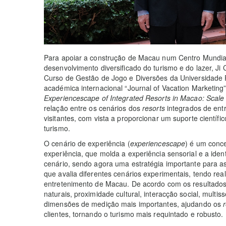
Para apoiar a construção de Macau num Centro Mundia
desenvolvimento diversificado do turismo e do lazer, Ji
Curso de Gestão de Jogo e Diversões da Universidade P
académica internacional “Journal of Vacation Marketing”
Experiencescape of Integrated Resorts in Macao: Scale
relação entre os cenários dos
resorts
integrados de ent
visitantes, com vista a proporcionar um suporte científi
turismo.
O cenário de experiência (
experiencescape
) é um conc
experiência, que molda a experiência sensorial e a id
cenário, sendo agora uma estratégia importante para 
que avalia diferentes cenários experimentais, tendo re
entretenimento de Macau. De acordo com os resultados 
naturais, proximidade cultural, interacção social, multi
dimensões de medição mais importantes, ajudando os
clientes, tornando o turismo mais requintado e robusto.