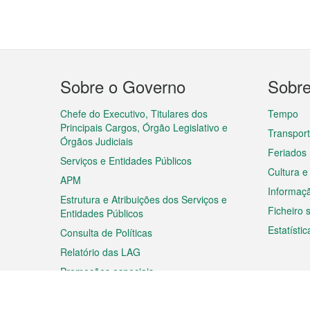
Menu
Sobre o Governo
Sobr
do
rodapé
Chefe do Executivo, Titulares dos
Tempo
Principais Cargos, Órgão Legislativo e
Transpor
Órgãos Judiciais
Feriados
Serviços e Entidades Públicos
Cultura e
APM
Informaç
Estrutura e Atribuições dos Serviços e
Ficheiro
Entidades Públicos
Estatístic
Consulta de Políticas
Relatório das LAG
Promoções especiais
Viagem
Negóc