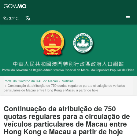
Portal
do
Governo
32°C
da
RAE
de
Macau
Portal do Governo da RAE de Macau
Notícias
Continuação da atribuição de 750 quotas regulares para a circulação de veículos
particulares de Macau entre Hong Kong e Macau a partir de hoje
Continuação da atribuição de 750
quotas regulares para a circulação de
veículos particulares de Macau entre
Hong Kong e Macau a partir de hoje