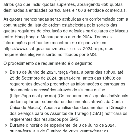
atribuição que inclui quotas suplentes, abrangendo 650 quotas
destinadas a entidades particulares e 100 a entidade comerciais.
As quotas mencionadas serão atribuídas em conformidade com a
continuação da lista de ordem estabelecida pelo sorteio das
quotas regulares de circulação de veículos particulares de Macau
entre Hong Kong e Macau para o ano de 2024. Todas as
informações pertinentes encontram-se disponíveis em
https://www.dsat.gov.mo/hzmb/car_cross_2024.aspx, e os
requerentes elegíveis serão notificados por SMS.
O procedimento de requerimento é o seguinte:
De 18 de Junho de 2024, terça -feira, a partir das 10h00, até
25 de Setembro de 2024, quarta-feira, antes das 18h00: os
requerentes deverão preencher as informações e carregar os
documentos necessários através do sistema online
(https://app.dsat.gov.mo) (Os requerentes às quotas individuais
podem optar por submeter os documentos através da Conta
Única de Macau). Após a análise dos documentos, a Direcção
dos Serviços para os Assuntos de Tráfego (DSAT) notificará os
requerentes dos resultados por SMS;
Durante o horário de expediente, de 3 de Julho de 2024,
quinta-feira, a 9 de Outubro de 2024, quinta-feira: os