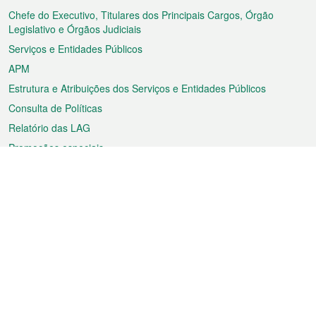
rodapé
Chefe do Executivo, Titulares dos Principais Cargos, Órgão
Legislativo e Órgãos Judiciais
Serviços e Entidades Públicos
APM
Estrutura e Atribuições dos Serviços e Entidades Públicos
Consulta de Políticas
Relatório das LAG
Promoções especiais
Sobre a RAEM
Tempo
Transporte
Feriados
Cultura e lazer
Informação de Macau
Ficheiro sobre Macau