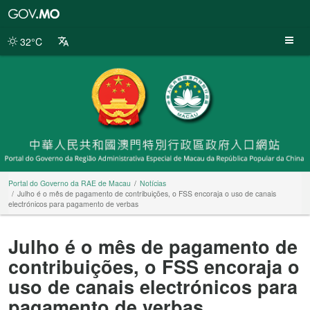
Portal
do
Governo
32°C
da
RAE
de
Macau
Portal do Governo da RAE de Macau
Notícias
Julho é o mês de pagamento de contribuições, o FSS encoraja o uso de canais
electrónicos para pagamento de verbas
Julho é o mês de pagamento de
contribuições, o FSS encoraja o
uso de canais electrónicos para
pagamento de verbas