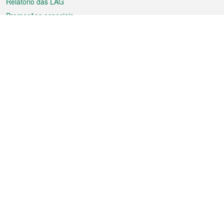
Relatório das LAG
Promoções especiais
Sobre a RAEM
Tempo
Transporte
Feriados
Cultura e lazer
Informação de Macau
Ficheiro sobre Macau
Estatísticas
Anúncios
Notícias
Vídeos
Boletim Oficial