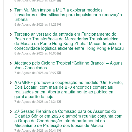
8 de Agosto de 2026 às 12:04
Tam Vai Man instou a MUR a explorar modelos
inovadores e diversificados para impulsionar a renovação
urbana
8 de Agosto de 2026 às 11:28
Terceiro aniversário da entrada em Funcionamento do
Posto de Transferência de Mercadorias Transfronteiriço
de Macau da Ponte Hong Kong-Zhuhai-Macau Impulso à
conectividade logística eficiente entre Hong Kong e Macau
8 de Agosto de 2026 às 10:00
Afectado pelo Ciclone Tropical “Golfinho Branco” – Alguns
Voos Cancelados
7 de Agosto de 2026 às 22:27
A GMBPF promove a cooperação no modelo “Um Evento,
Dois Locais”, com mais de 270 encontros comerciais
realizados ontem Aberta gratuitamente ao público em
geral a partir de hoje
7 de Agosto de 2026 às 21:31
2.ª Sessão Plenária da Comissão para os Assuntos do
Cidadão Sénior em 2026 e também reunião conjunta com
o Grupo de Coordenação Interdepartamental do
Mecanismo de Protecção dos Idosos de Macau
7 de Agosto de 2026 às 20:41