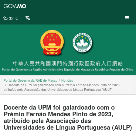
Portal
do
Governo
32°C
da
RAE
de
Macau
Portal do Governo da RAE de Macau
Notícias
Docente da UPM foi galardoado com o Prémio Fernão Mendes Pinto de 2023,
atribuído pela Associação das Universidades de Língua Portuguesa (AULP)
Docente da UPM foi galardoado com o
Prémio Fernão Mendes Pinto de 2023,
atribuído pela Associação das
Universidades de Língua Portuguesa (AULP)